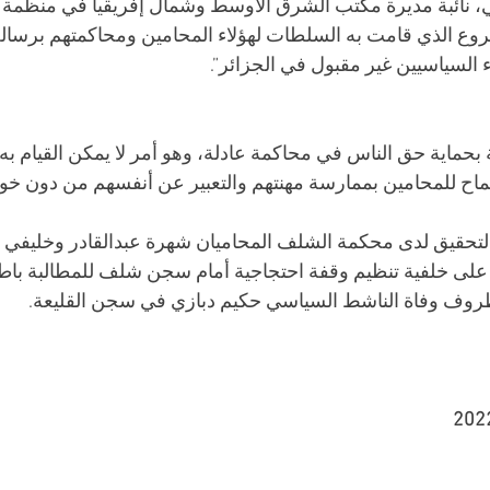
ي، نائبة مديرة مكتب الشرق الأوسط وشمال إفريقيا في منظمة ال
روع الذي قامت به السلطات لهؤلاء المحامين ومحاكمتهم برسالة ق
 السياسيين غير مقبول في الجزائر”.
ة بحماية حق الناس في محاكمة عادلة، وهو أمر لا يمكن القيام به
ح للمحامين بممارسة مهنتهم والتعبير عن أنفسهم من دون خوف
لتحقيق لدى محكمة الشلف المحاميان شهرة عبدالقادر وخليفي ي
 على خلفية تنظيم وقفة احتجاجية أمام سجن شلف للمطالبة باطل
روف وفاة الناشط السياسي حكيم دبازي في سجن القليعة.