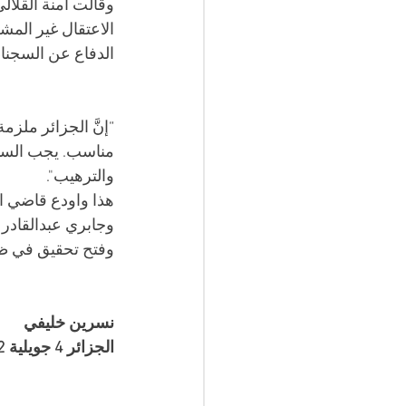
وقالت آمنة القلال
الاعتقال غير المش
الدفاع عن السجناء
“إنَّ الجزائر ملزم
مناسب. يجب السما
والترهيب".
هذا واودع قاضي ا
وجابري عبدالقادر
وفتح تحقيق في ظ
نسرين خليفي 
الجزائر 4 جويلية 2022