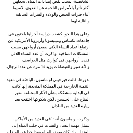
الشخصية، بسبب نقص إمدادات المياه، يجعلهن 
أكثر تأثراً بالأمراض الناجمة عن العدوى، لاسيما 
أثناء فترات الحيض والولادة والفترات السابقة 
والتالية لهما.
وعلى هذا النحو، كشفت دراسة أجراها باحثون في 
جامعات تكساس ومينيسوتا وأريزونا الأمريكية عن 
ارتفاع أعداد النساء اللاتي يفقدن أرواحهن بسبب 
المشكلات المناخية. وذكرت أن عدد النساء اللائي 
فقدن أرواحهن في كوارث مثل العواصف 
والأعاصير والفيضانات يزيد 14 مرة عن عدد الرجال.
بدورها، قالت فيرجيني لو ماسون، الباحثة في معهد 
التنمية الخارجية في المملكة المتحدة، إنها كانت 
في البداية متشككة بشأن الآثار المختلفة لتغير 
المناخ على الجنسين، لكن شكوكها اختفت بعد 
زيارة العديد من البلدان.
وذكرت لو ماسون أنه : "في العديد من الأماكن، 
تتمثل مهمة النساء والفتيات في جلب المياه إلى 
المنزل. وإذا كان مصدر المياه بعيدا جدا عن المنزل، 