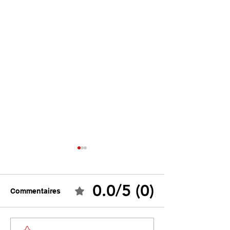
0.0/5 (0)
Commentaires
Ceuta : Algérie–Maroc,
Tebboune face 