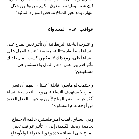
فإن هذه الوظيفة تستغرق الكثير من وقتهن خلال 
النهار، ومع تغير المناخ تتناقص الموارد المائية".
عواقب عدم المساواة
واعتبرت الباحثة البريطانية أن تأثير تغير المناخ على 
النساء لديه أبعاد متتالية، مضيفة: "عبء العمل على 
النساء أعلى، ومع ذلك لا يمكنهن كسب المال، لذلك 
تتأثر قدرتهن على ادخار المال والاستثمار في 
مستقبلهن".
واختتمت لو ماسون قائلة: "علينا أن نفهم أن تغير 
المناخ لا يستهدف النساء على وجه التحديد، فالنساء 
أكثر عرضة لتغير المناخ لأنهن يواجهن بالفعل العديد 
من أوجه عدم المساواة". 
وفي السياق، لفتت آمبر فليتشر، عالمة الاجتماع 
بجامعة ريجينا الكندية، إلى أن تأثير عواقب تغير 
المناخ على النساء يتحدد وفق الجغرافيا والأوضاع 