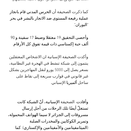
كما ذكرت الصحيفة أن 
الحرس المدني قام بانجاز 
عملية رفيعة المستوى ضد الاتجار بالبشر في بحر 
"البوران". 
وأحصى التحقيق 19 معتقلا وضبط 17 سفينة و 90 
ألف حبة إكستاسي ذات قيمة تفوق كل الأرقام.
وأكدت الصحيفة الإسبانية ان الاشخاص المعتقلين 
ينتمون إلى شبكة تنشط في الهجرة غير النظامية، 
بسعر يصل إلى 5000 يورو لنقل المهاجرين بشكل 
غير قانوني في قوارب سريعة إلى نقاط على 
ساحل
 ألميريا 
الإسباني. 
وأفادت 
 الصحيفة
 الإسبانية، أنّ الشبكة كانت 
تستغلّ أيضًا تلك الرحلات من أجل إرسال 
مسروقات إلى الجزائر لا سيما الهواتف المحمولة، 
وتمرير الكوكايين والمخدرات الصلبة 
(الميثامفيتامين والأمفيتامين والإكستازي). كما 