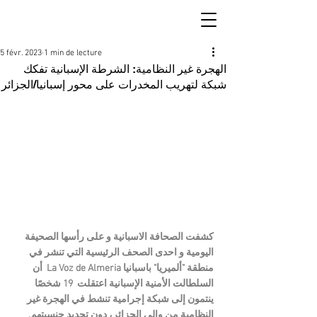
5 févr. 2023
1 min de lecture
الهجرة غير النظامية: الشرطة الإسبانية تفكك
شبكة لتهريب المخدرات على محور إسبانيا/الجزائر
كشفت الصحافة الاسبانية و على رأسها الصحيفة  
اليومية و احدى الصحف الرئيسية التي تنشر في 
منطقة "ألميريا" باسبانيا La Voz de Almeria  أن  
السلطالت الأمنية الإسبانية اعتقلت  19 شخصًا 
ينتمون إلى شبكة إجرامية تنشط في الهجرة غير 
النظامية من وإلى الجزائر، دون تحديد جنسيتهم.