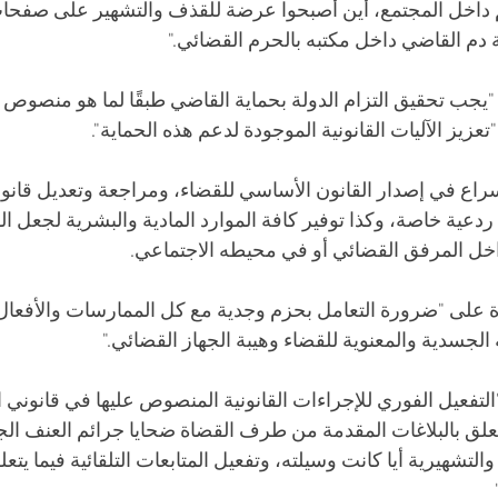
م داخل المجتمع، أين أصبحوا عرضة للقذف والتشهير على صفحات
ة دم القاضي داخل مكتبه بالحرم القضائي."
ه "يجب تحقيق التزام الدولة بحماية القاضي طبقًا لما هو منصوص
سراع في إصدار القانون الأساسي للقضاء، ومراجعة وتعديل قانو
عية خاصة، وكذا توفير كافة الموارد المادية والبشرية لجعل ا
داخل المرفق القضائي أو في محيطه الاجتماعي.
ة على "ضرورة التعامل بحزم وجدية مع كل الممارسات والأفعال 
لجسدية والمعنوية للقضاء وهيبة الجهاز القضائي."
لتفعيل الفوري للإجراءات القانونية المنصوص عليها في قانوني ال
يتعلق بالبلاغات المقدمة من طرف القضاة ضحايا جرائم العنف ا
 والتشهيرية أيا كانت وسيلته، وتفعيل المتابعات التلقائية فيما يت