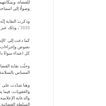
للقضاة، وبمكانته
وصولًا إلى استباح
وذكرت النقابة إنّ
2020"، وذلك عبر "تعزيز الآليات القانونية الموجودة لدعم هذه الحماية".
كما دعت إلى "الإ
نصوص وإجراءات رد
كل اعتداء سواءً 
وحثّت نقابة القضا
المساس بالسلامة ا
وهنا شدّدت على "ا
والعقوبات، فيما 
والدعاية الإعلامية
السلطة القضائية."