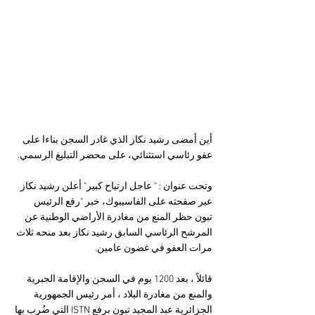
أين أمضى رشيد نكاز الذي غادر السجن بناءا على 
عفو رئاسي استثنائي، على محضر التبليغ الرسمي.
وتحت عنوان : " عاجل ارتياح كبير" أعلن رشيد نكاز 
عبر صفحته على الفاسيبوك، خبر "رفع الرئيس 
تبون حظر المنع من مغادرة الأراضي الوطنية عن 
المرشح الرئاسي السابق رشيد نكاز بعد منحه ثلاث 
مرات العفو في غضون عامين.
قائلاً ، بعد 1200 يوم في السجن والإقامة الجبرية 
والمنع من مغادرة البلاد ، أمر رئيس الجمهورية 
الجزائرية عبد المجيد تبون برفع ISTN التي ضُرب بها 