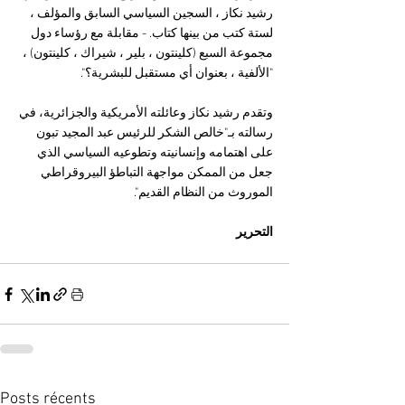
رشيد نكاز ، السجين السياسي السابق والمؤلف ، 
لستة كتب من بينها كتاب. - مقابلة مع رؤساء دول 
مجموعة السبع (كلينتون ، بلير ، شيراك ، كلينتون) ، 
"الألفية ، بعنوان أي مستقبل للبشرية؟".
وتقدم رشيد نكاز وعائلته الأمريكية والجزائرية، في 
رسالته بـ"خالص الشكر للرئيس عبد المجيد تبون 
على اهتمامه وإنسانيته وتطوعيه السياسي الذي 
جعل من الممكن مواجهة التباطؤ البيروقراطي 
الموروث من النظام القديم".
التحرير 
Posts récents