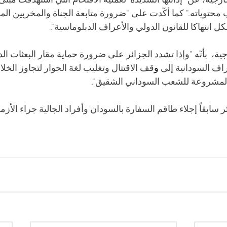
رجية، عن "إدانتها الشديدة  لعملية الاقتحام التي استهدفت مبنى 
حتوياته." كما أكّدت على "ضرورة متابعة الجناة والمخربين ال
ل انتهاكا للقانون الدولي والأعراف الدبلوماسية".
ة،  بأنّه "وإذا تشدد الجزائر على ضرورة حماية مقار البعثات الد
راف السودانية إلى 
و
قف الاقتتال وتغليب لغة الحوار لتجاوز الخلافا
المشروعة للشعب السوداني الشقيق".
سابقاً إجلاء طاقم السفارة بالسودان وأفراد الجالية جراء الأزم