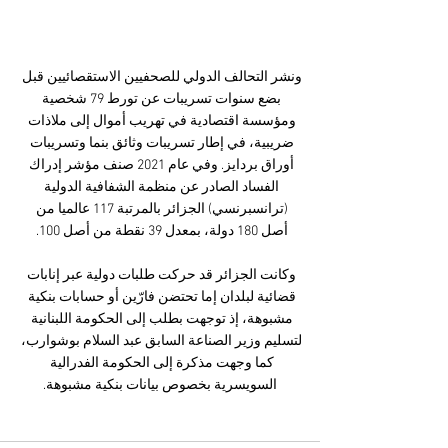
ونشر التحالف الدولي للصحفيين الاستقصائيين قبل 
بضع سنوات تسريبات عن تورط 79 شخصية 
ومؤسسة اقتصادية في تهريب أموال إلى ملاذات 
ضريبية، في إطار تسريبات وثائق بنما وتسريبات 
أوراق بردايز. وفي عام 2021 صنف مؤشر إدراك 
الفساد الصادر عن منظمة الشفافية الدولية 
(ترانسبرنسي) الجزائر بالمرتبة 117 عالميا من 
أصل 180 دولة، بمعدل 39 نقطة من أصل 100. 
وكانت الجزائر قد حركت طلبات دولية عبر إنابات 
قضائية لبلدان إما تحتضن فارّين أو حسابات بنكية 
مشبوهة، إذ توجهت بطلب إلى الحكومة اللبنانية 
لتسليم وزير الصناعة السابق عبد السلام بوشوارب، 
كما وجهت مذكرة إلى الحكومة الفدرالية 
السويسرية بخصوص بيانات بنكية مشبوهة.