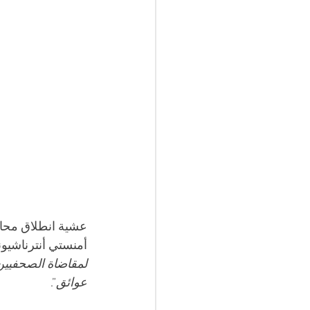
عشية انطلاق محاك
أمنستي أنترناشيونا
لمقاضاة الصحفيين 
عوائق
”.  