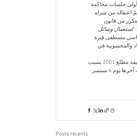
ء، أولى جلسات محاكمة 
 اعتقاله من منزله 
ي منذ شهر سبتمبر 2021، و تمت مواجهته بتهم جنائية على أساس المادة 87 مكرر من قانون 
"،
استعمال وسائل 
ياسي مصطفى قيرة. 
د والمحسوبية في 
حسان بوراس هو أول صحفي يتم سجنه في عهد الرئيس المعزول عبدالعزيز بوتفليقة مطلع 2001 بسبب 
مقالاته الصحفية.  تعرّض عدة مرات للاعتقال و المتابعات القضائية بالجملة، و كانت آخرها يوم 6 سبتمبر 
Posts récents