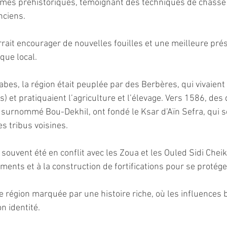
armes préhistoriques, témoignant des techniques de chasse 
nciens.
rait encourager de nouvelles fouilles et une meilleure prés
que local.
abes, la région était peuplée par des Berbères, qui vivaient
iés) et pratiquaient l’agriculture et l’élevage. Vers 1586, de
urnommé Bou-Dekhil, ont fondé le Ksar d’Aïn Sefra, qui se
s tribus voisines.
 souvent été en conflit avec les Zoua et les Ouled Sidi Cheikh
ents et à la construction de fortifications pour se protége
e région marquée par une histoire riche, où les influences 
n identité.