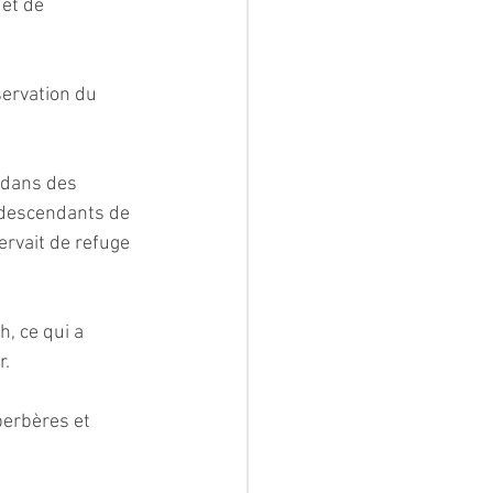
et de 
ervation du 
 dans des 
s descendants de 
rvait de refuge 
, ce qui a 
r.
berbères et 