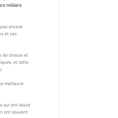
rs milliers 
 pas encore 
s et ses 
s de chasse et 
ques, et cette 
b.
e meilleure 
 qui ont laissé 
n ont souvent 