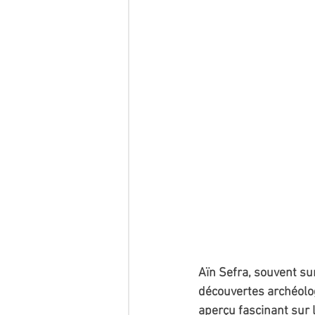
Aïn Sefra, souvent su
découvertes archéolog
aperçu fascinant sur l