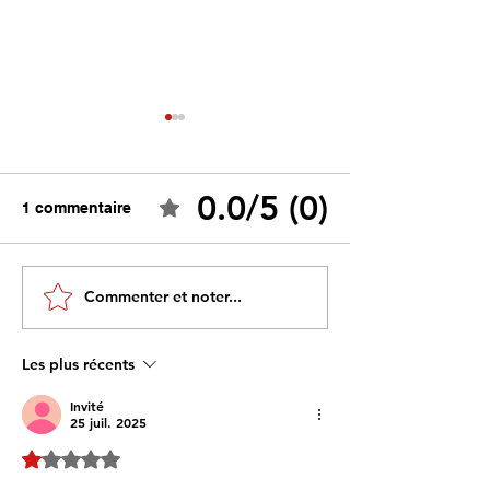
0.0/5 (0)
1 commentaire
Tebboune face à ses
Un programme s
Commenter et noter...
propres mirages :
sous influence 
promesses différées,
l’idéologie prim
ennemis imaginaires et
savoir
Les plus récents
réalités évitées
Invité
25 juil. 2025
Noté 1 étoile sur 5.