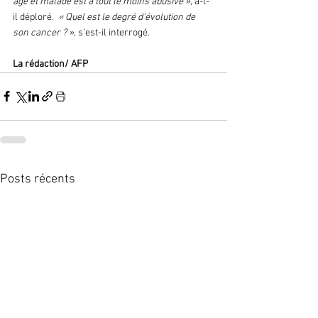
âgé et malade est à tout le moins abusive »
, a-t-
il déploré. 
 « Quel est le degré d'évolution de 
son cancer ? »
, s'est-il interrogé.
La rédaction/ AFP 
Posts récents