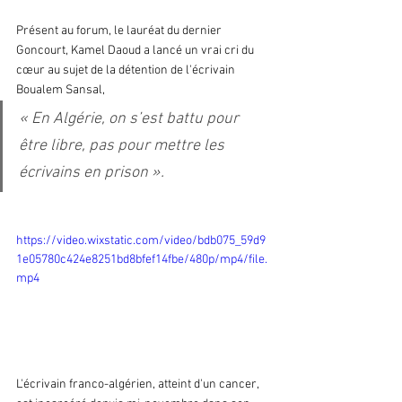
Présent au forum, le lauréat du dernier 
Goncourt, Kamel Daoud a lancé un vrai cri du 
cœur au sujet de la détention de l'écrivain 
Boualem Sansal, 
« En Algérie, on s’est battu pour 
être libre, pas pour mettre les 
écrivains en prison ».
https://video.wixstatic.com/video/bdb075_59d9
1e05780c424e8251bd8bfef14fbe/480p/mp4/file.
mp4
L'écrivain franco-algérien, atteint d'un cancer, 