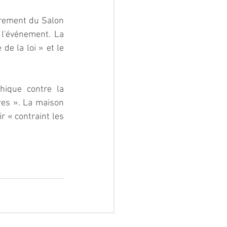
irement du Salon 
 l'événement. La 
e la loi » et le 
ique contre la 
res ». La maison 
r « contraint les 