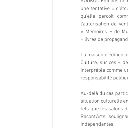
KOUKOU Editions ne m
une tentative « d'éto
qu'elle perçoit co
l'autorisation de ve
« Mémoires » de Muss
« livres de propagand
La maison d'édition af
Culture, sur ces « dé
interprétée comme un
responsabilité politi
Au-delà du cas parti
situation culturelle e
tels que les salons du
Racont'Arts, soulign
indépendantes.