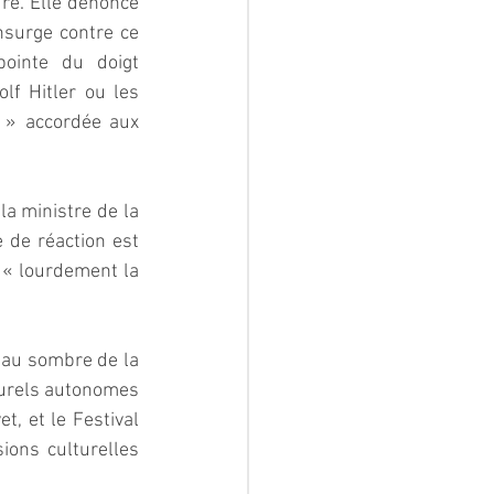
e. Elle dénonce 
nsurge contre ce 
inte du doigt 
f Hitler ou les 
 » accordée aux 
la ministre de la 
 de réaction est 
« lourdement la 
au sombre de la 
turels autonomes 
t, et le Festival 
ons culturelles 