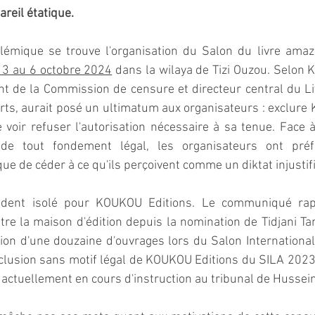
reil étatique.
émique se trouve l'organisation du Salon du livre amazig
 3 au 6 octobre 2024
 dans la wilaya de Tizi Ouzou. Selon 
nt de la Commission de censure et directeur central du Li
Arts, aurait posé un ultimatum aux organisateurs : exclure
voir refuser l'autorisation nécessaire à sa tenue. Face à 
de tout fondement légal, les organisateurs ont préfé
ue de céder à ce qu'ils perçoivent comme un diktat injustifi
ident isolé pour KOUKOU Editions. Le communiqué rapp
re la maison d'édition depuis la nomination de Tidjani Ta
ion d'une douzaine d'ouvrages lors du Salon International 
xclusion sans motif légal de KOUKOU Editions du SILA 2023.
 actuellement en cours d'instruction au tribunal de Hussein