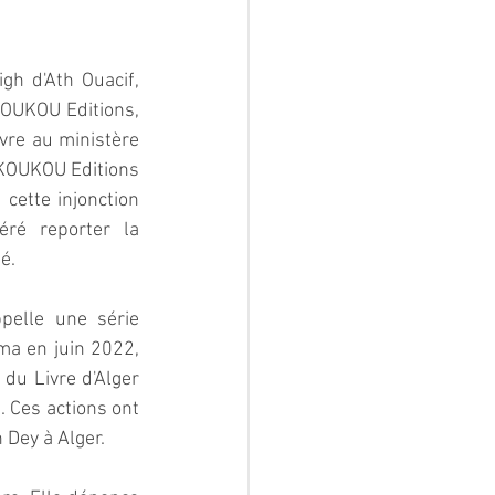
h d'Ath Ouacif, 
KOUKOU Editions, 
vre au ministère 
 KOUKOU Editions 
cette injonction 
ré reporter la 
é.
elle une série 
ma en juin 2022, 
du Livre d'Alger 
 Ces actions ont 
 Dey à Alger.