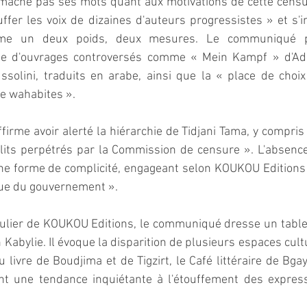
âche pas ses mots quant aux motivations de cette censur
uffer les voix de dizaines d'auteurs progressistes » et s'i
mme un deux poids, deux mesures. Le communiqué po
nte d'ouvrages controversés comme « Mein Kampf » d'Adol
olini, traduits en arabe, ainsi que la « place de choix
e wahabites ».
firme avoir alerté la hiérarchie de Tidjani Tama, y compris 
lits perpétrés par la Commission de censure ». L'absence
e forme de complicité, engageant selon KOUKOU Editions 
que du gouvernement ».
culier de KOUKOU Editions, le communiqué dresse un table
n Kabylie. Il évoque la disparition de plusieurs espaces cul
 livre de Boudjima et de Tigzirt, le Café littéraire de Bgaye
ant une tendance inquiétante à l'étouffement des expressi