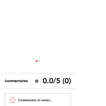
0.0/5 (0)
Commentaires
Tebboune face à ses
Un programme s
Commenter et noter...
propres mirages :
sous influence 