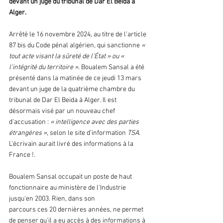
devant un juge du tribunal de Dar El Beida à 
Alger.
Arrêté le 16 novembre 2024, au titre de l’article 
87 bis du Code pénal algérien, qui sanctionne 
« 
tout acte visant la sûreté de l’État » ou « 
l’intégrité du territoire »
. Boualem Sansal a été 
présenté dans la matinée de ce jeudi 13 mars 
devant un juge de la quatrième chambre du 
tribunal de Dar El Beida à Alger. Il est 
désormais visé par un nouveau chef 
d’accusation : 
« intelligence avec des parties 
étrangères »
, selon le site d’information 
TSA
. 
L’écrivain aurait livré des informations à la 
France !. 
Boualem Sansal occupait un poste de haut 
fonctionnaire au ministère de l'Industrie 
jusqu'en 2003. Rien, dans son 
parcours ces 20 dernières années, ne permet 
de penser qu'il a eu accès à des informations à 