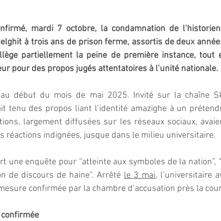
nfirmé, mardi 7 octobre, la condamnation de l’historien e
hit à trois ans de prison ferme, assortis de deux années
lège partiellement la peine de première instance, tout e
ur pour des propos jugés attentatoires à l’unité nationale. 
 au début du mois de mai 2025. Invité sur la chaîne Sk
t tenu des propos liant l’identité amazighe à un prétendu
ations, largement diffusées sur les réseaux sociaux, avai
s réactions indignées, jusque dans le milieu universitaire.  
t une enquête pour “atteinte aux symboles de la nation”, “at
ion de discours de haine”. Arrêté 
le 3 mai
, l’universitaire a
 mesure confirmée par la chambre d’accusation près la cour 
 confirmée  