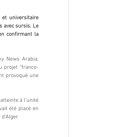
t universitaire 
 avec sursis. Le 
n confirmant la 
 
y News Arabia, 
 projet “franco-
ent provoqué une 
teinte à l’unité 
vait été placé en 
d’Alger.  