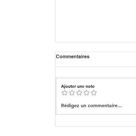
Commentaires
Ajouter une note
Ceuta : Algérie–Maroc, la
Rédigez un commentaire...
bataille des récits pour
mieux cacher la misère