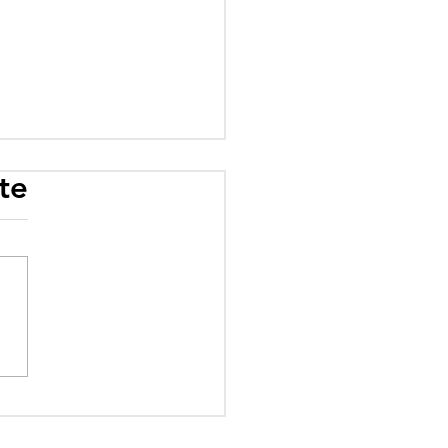
te
rogramme scolaire
 influence : quand
éologie prime sur le
ir