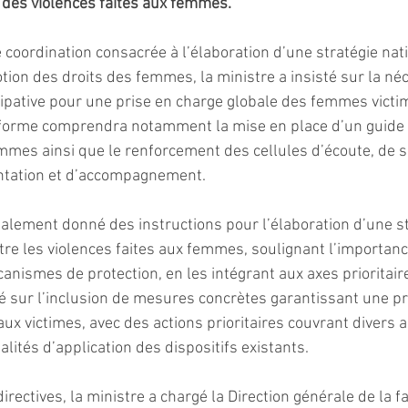
 des violences faites aux femmes.
 coordination consacrée à l’élaboration d’une stratégie nati
tion des droits des femmes, la ministre a insisté sur la néc
ipative pour une prise en charge globale des femmes victi
eforme comprendra notamment la mise en place d’un guide j
emmes ainsi que le renforcement des cellules d’écoute, de s
entation et d’accompagnement.
alement donné des instructions pour l’élaboration d’une st
ntre les violences faites aux femmes, soulignant l’importan
anismes de protection, en les intégrant aux axes prioritaire
sté sur l’inclusion de mesures concrètes garantissant une pr
aux victimes, avec des actions prioritaires couvrant divers a
lités d’application des dispositifs existants.
irectives, la ministre a chargé la Direction générale de la fa