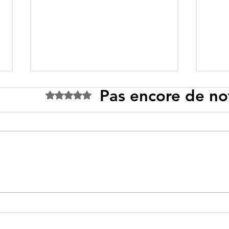
Pas encore de no
Noté 0 étoile sur 5.
Tebboune face à ses
Un p
propres mirages :
sous
promesses différées,
l’id
ennemis imaginaires et
savo
réalités évitées