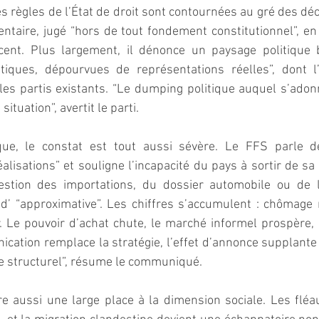
s règles de l’État de droit sont contournées au gré des déci
ntaire, jugé “hors de tout fondement constitutionnel”, en
cent. Plus largement, il dénonce un paysage politique b
itiques, dépourvues de représentations réelles”, dont l’
 les partis existants. “Le dumping politique auquel s’adonn
ituation”, avertit le parti.  
que, le constat est tout aussi sévère. Le FFS parle d
lisations” et souligne l’incapacité du pays à sortir de s
estion des importations, du dossier automobile ou de l
d’ “approximative”. Les chiffres s’accumulent : chômage ma
. Le pouvoir d’achat chute, le marché informel prospère, l
cation remplace la stratégie, l’effet d’annonce supplante la
le structurel”, résume le communiqué.  
 aussi une large place à la dimension sociale. Les fléaux