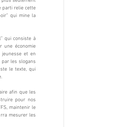
n plus seulement 
arti relie cette 
oir” qui mine la 
 qui consiste à 
ir une économie 
a jeunesse et en 
 par les slogans 
te le texte, qui 
.  
re afin que les 
ruire pour nos 
S, maintenir le 
rra mesurer les 