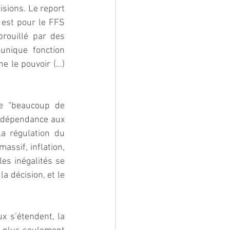
sions. Le report 
 est pour le FFS 
rouillé par des 
unique fonction 
e le pouvoir (…) 
e “beaucoup de 
a dépendance aux 
a régulation du 
ssif, inflation, 
es inégalités se 
 décision, et le 
 s’étendent, la 