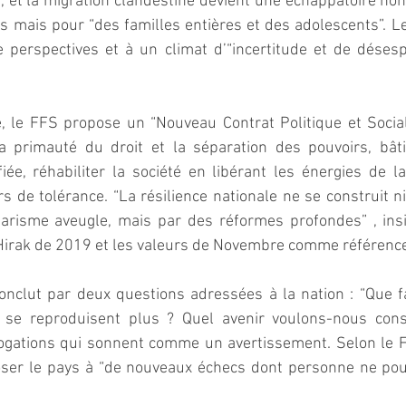
 et la migration clandestine devient une échappatoire no
s mais pour “des familles entières et des adolescents”. Le p
 perspectives et à un climat d’“incertitude et de désesp
, le FFS propose un “Nouveau Contrat Politique et Social”
la primauté du droit et la séparation des pouvoirs, bât
fiée, réhabiliter la société en libérant les énergies de l
rs de tolérance. “La résilience nationale ne se construit ni
itarisme aveugle, mais par des réformes profondes” , insis
Hirak de 2019 et les valeurs de Novembre comme référence
clut par deux questions adressées à la nation : “Que fai
se reproduisent plus ? Quel avenir voulons-nous const
rogations qui sonnent comme un avertissement. Selon le FF
poser le pays à “de nouveaux échecs dont personne ne pou