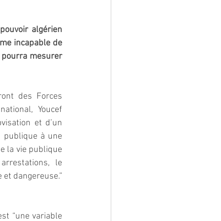
pouvoir algérien 
ème incapable de 
 pourra mesurer 
ront des Forces 
tional, Youcef 
visation et d’un 
e publique à une 
e la vie publique 
rrestations, le 
 et dangereuse.” 
st “une variable 