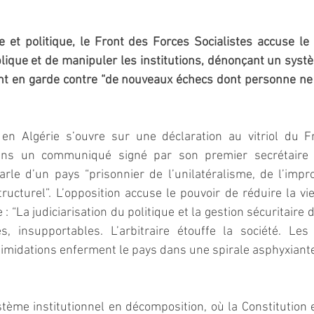
 et politique, le Front des Forces Socialistes accuse le 
blique et de manipuler les institutions, dénonçant un syst
nt en garde contre “de nouveaux échecs dont personne ne
 en Algérie s’ouvre sur une déclaration au vitriol du F
Dans un communiqué signé par son premier secrétaire na
arle d’un pays “prisonnier de l’unilatéralisme, de l’impro
ucturel”. L’opposition accuse le pouvoir de réduire la vi
 “La judiciarisation du politique et la gestion sécuritaire d
s, insupportables. L’arbitraire étouffe la société. Les a
timidations enferment le pays dans une spirale asphyxiante
stème institutionnel en décomposition, où la Constitution e