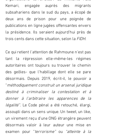
Kemari, engagée auprès des migrants 
subsahariens dans le sud du pays, a écopé de 
deux ans de prison pour une poignée de 
publications en ligne jugées offensantes envers 
la présidence. Ils seraient aujourd'hui près de 
trois cents dans cette situation, selon la
 FIDH
.  
Ce qui retient l'attention de Rahmoune n'est pas 
tant la répression elle-même-les régimes 
autoritaires ont toujours su trouver le chemin 
des geôles- que l'habillage dont elle se pare 
désormais. Depuis 2019, écrit-il, le pouvoir a 
“
méthodiquement construit un arsenal juridique 
destiné à criminaliser la contestation et à 
donner à l'arbitraire les apparences de la 
légalité”
. Le Code pénal a été retouché, élargi, 
assoupli dans un sens unique. Un tweet, un like, 
un virement reçu d'une ONG étrangère peuvent 
désormais valoir à leur auteur une mise en 
examen pour “
terrorisme”
 ou 
“atteinte à la 