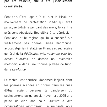
pas été vaincue, elle a été juridiquement 
criminalisée.
Sept ans. C'est l'âge qu'a eu hier le Hirak, ce 
mouvement de protestation inédit qui avait 
paralysé l'Algérie pendant des mois, forçant le 
président Abdelaziz Bouteflika à la démission. 
Sept ans, et le régime qui lui a succédé n'a 
visiblement pas chômé. Aïssa Rahmoune, 
avocat algérien installé en France et secrétaire 
général de la 
Fédération internationale pour les 
droits humains
, en dresse un inventaire 
méthodique dans une tribune publiée ce lundi 
dans 
Le Monde
.  
Le tableau est sombre. Mohamed Tadjadit, dont 
les poèmes scandés en chœur dans les rues 
d'Alger étaient devenus la bande-son du 
soulèvement, purge depuis novembre 2025 une 
peine de cinq ans pour “
soutien à des 
organisations terroristes
”. La militante Abla 