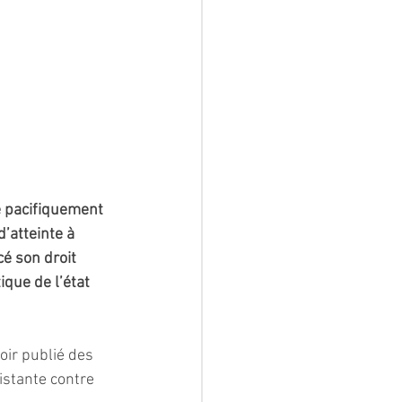
 pacifiquement 
’atteinte à 
é son droit 
que de l’état 
ir publié des 
istante contre 