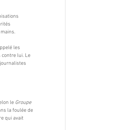
isations 
rités 
umains.
appelé les 
ontre lui. Le 
journalistes 
lon le 
Groupe 
ans la foulée de 
e qui avait 