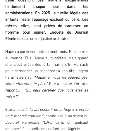
Cette question, des milliers d'Algériennes 
l'entendent chaque jour dans les 
administrations. En 2025, la tutelle légale des 
enfants reste l'apanage exclusif du père. Les 
mères, elles, sont priées de ramener un 
homme pour signer. Enquête du Journal 
Féministe sur une injustice ordinaire.  
Najwa a porté son enfant neuf mois. Elle l'a mis 
au monde. Elle l'élève au quotidien. Mais quand 
elle s'est présentée à la mairie d'El Harrach 
pour demander un passeport à son fils, l'agent 
l'a arrêtée net. 
“Madame, vous ne pouvez pas. 
Allez chercher le père”.
 Elle a insisté. On lui a 
répondu : 
“Qui peut certifier que vous êtes sa 
mère ?” 
Elle a pleuré. 
“J'ai ressenti de la hogra, c'est le 
seul mot qui convient”
, confie-t-elle au micro du 
Journal Féministe (LJF)
, dans un podcast 
consacré à la tutelle des enfants en Algérie. 