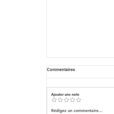
Commentaires
Ajouter une note
Ceuta : Algérie–Maroc, la
Rédigez un commentaire...
bataille des récits pour