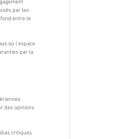
engagement 
ssés par les 
fond entre le 
ays où l’espace 
aranties par la 
gériennes 
ur des opinions 
ias critiques 