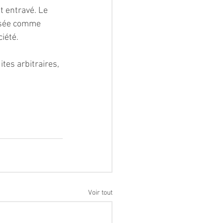
t entravé. Le 
lisée comme 
ciété.
tes arbitraires, 
Voir tout