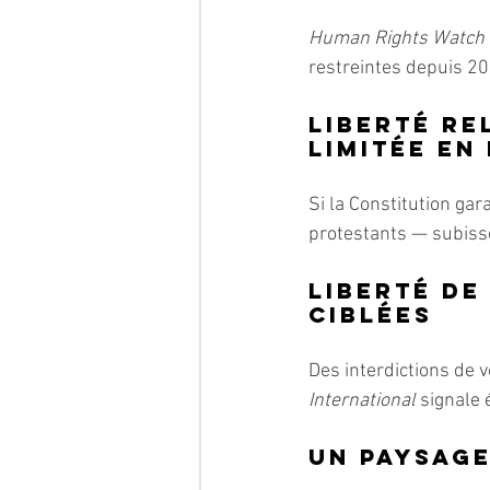
Human Rights Watch
restreintes depuis 20
Liberté re
limitée en
Si la Constitution gar
protestants — subisse
Liberté de
ciblées
Des interdictions de v
International
 signale 
Un paysag