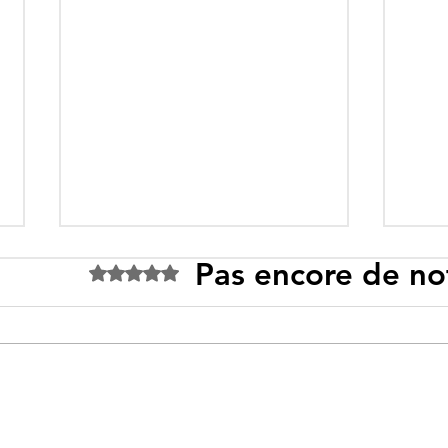
Pas encore de no
Noté 0 étoile sur 5.
Tebboune face à ses
Un p
propres mirages :
sous