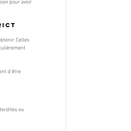
son pour avoir 
rict
btenir. Celles 
iculièrement 
nt d’être 
erdites ou 