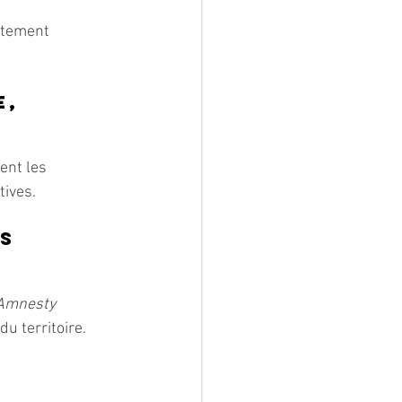
rtement 
, 
ent les 
tives.
s 
Amnesty
u territoire.