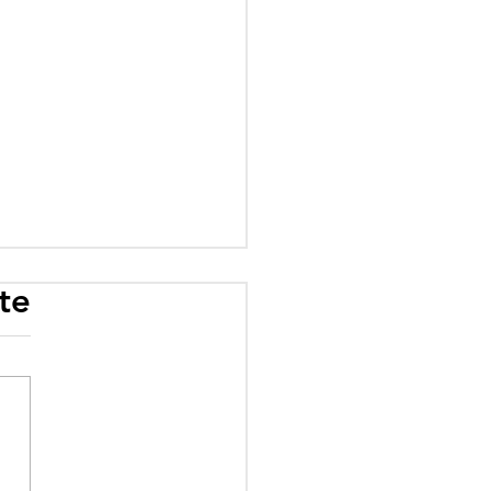
te
rogramme scolaire
 influence : quand