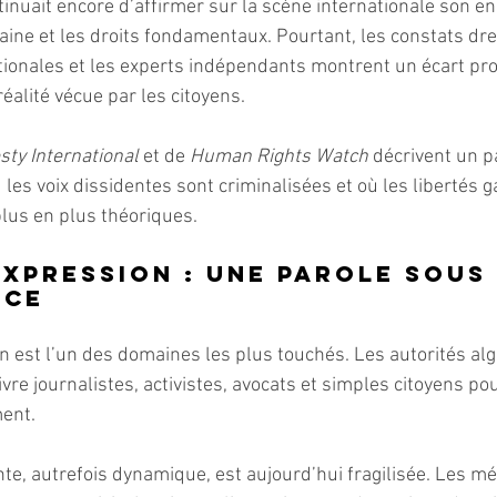
ntinuait encore d’affirmer sur la scène internationale son 
aine et les droits fondamentaux. Pourtant, les constats dre
tionales et les experts indépendants montrent un écart pro
 réalité vécue par les citoyens.
ty International 
et de 
Human Rights Watch 
décrivent un p
 les voix dissidentes sont criminalisées et où les libertés g
plus en plus théoriques.
expression : une parole sous 
nce
on est l’un des domaines les plus touchés. Les autorités al
re journalistes, activistes, avocats et simples citoyens po
ent.
e, autrefois dynamique, est aujourd’hui fragilisée. Les méd