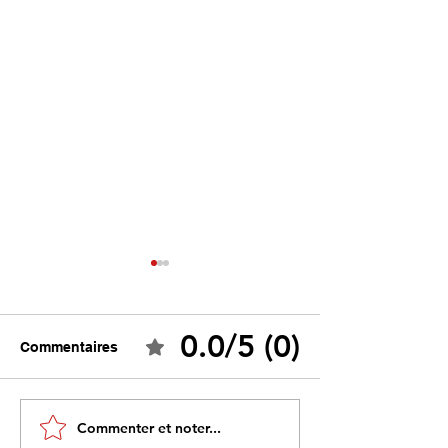
0.0/5 (0)
Commentaires
Tebboune face à ses
Un programme s
Commenter et noter...
propres mirages :
sous influence 