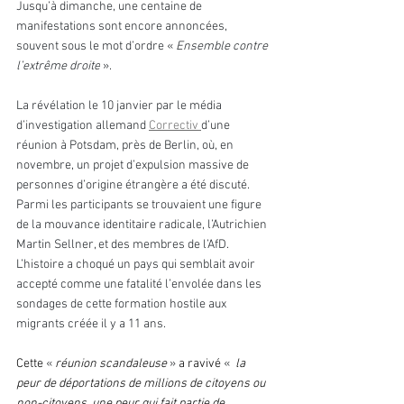
Jusqu’à dimanche, une centaine de 
manifestations sont encore annoncées, 
souvent sous le mot d’ordre « 
Ensemble contre 
l’extrême droite
 ».
La révélation le 10 janvier par le média 
d’investigation allemand 
Correctiv 
d’une 
réunion à Potsdam, près de Berlin, où, en 
novembre, un projet d’expulsion massive de 
personnes d’origine étrangère a été discuté. 
Parmi les participants se trouvaient une figure 
de la mouvance identitaire radicale, l’Autrichien 
Martin Sellner, et des membres de l’AfD. 
L’histoire a choqué un pays qui semblait avoir 
accepté comme une fatalité l’envolée dans les 
sondages de cette formation hostile aux 
migrants créée il y a 11 ans.
Cette 
« 
réunion scandaleuse 
»
 a ravivé 
« 
la 
peur de déportations de millions de citoyens ou 
non-citoyens, une peur qui fait partie de 