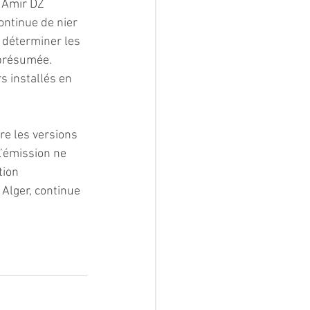
 Amir DZ 
ontinue de nier 
 déterminer les 
 présumée. 
s installés en 
re les versions 
L’émission ne 
tion 
Alger, continue 