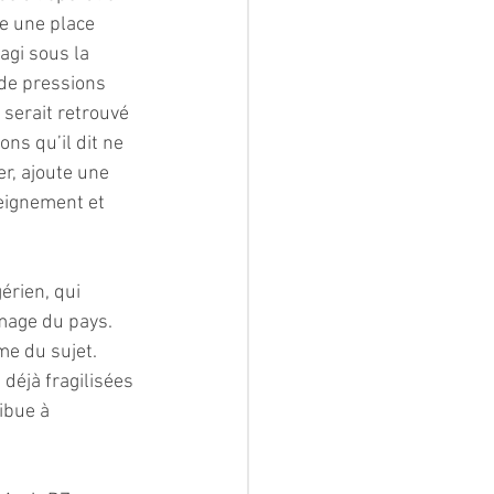
e une place 
agi sous la 
 de pressions 
 serait retrouvé 
ons qu’il dit ne 
r, ajoute une 
eignement et 
rien, qui 
image du pays. 
me du sujet. 
déjà fragilisées 
ibue à 