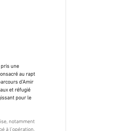
 pris une 
consacré au rapt 
parcours d’Amir 
aux et réfugié 
issant pour le 
çaise, notamment 
é à l’opération. 