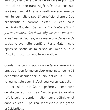
son pays et d’une partie de la classe politique 
française concernant l’Algérie. Dans un post sur 
le réseau social X, elle a réaffirmé son vœu de 
voir le journaliste sportif bénéficier d’une grâce 
présidentielle comme c’était le cas pour 
l’écrivain Boualem Sansal. « 
Sur la libération, il 
y a un recours, des délais légaux, je ne veux me 
substituer à d’autres, on espère une décision de 
grâce
 », avait-elle confié à Paris Match juste 
après sa sortie de la prison de Koléa où elle 
s’était entretenue avec le journaliste.
Condamné pour « 
apologie de terrorisme
 » à 7 
ans de prison ferme en deuxième instance, le 03 
décembre dernier par le Tribunal de Tizi-Ouzou, 
le journaliste sportif s’est pourvu en cassation. 
Une décision de la Cour suprême va permettre 
de statuer sur son cas. Soit le procès va être 
refait, soit la condamnation sera définitive et 
dans ce cas, il pourra bénéficier d’une grâce 
présidentielle.