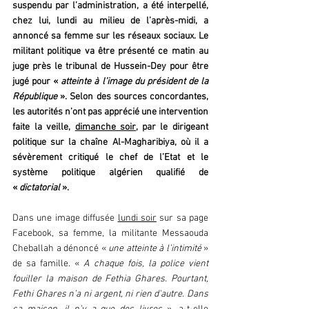
suspendu par l’administration, a été interpellé, 
chez lui, lundi au milieu de l’après-midi, a 
annoncé sa femme sur les réseaux sociaux. Le 
militant politique va être présenté ce matin au 
juge près le tribunal de Hussein-Dey pour être 
jugé pour « 
atteinte à l’image du président de la 
République 
». Selon des sources concordantes, 
les autorités n’ont pas apprécié une intervention 
faite la veille, 
dimanche soir
, par le dirigeant 
politique sur la chaîne Al-Magharibiya, où il a 
sévèrement critiqué le chef de l’Etat et le 
système politique algérien qualifié de 
« 
dictatorial 
».
Dans une image diffusée 
lundi soir
 sur sa page 
Facebook, sa femme, la militante Messaouda 
Cheballah a dénoncé « 
une atteinte à l’intimité
 » 
de sa famille. «
 A chaque fois, la police vient 
fouiller la maison de Fethia Ghares. Pourtant, 
Fethi Ghares n’a ni argent, ni rien d'autre. Dans 