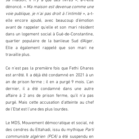
sa maison, il n’y a que des livres 
», a-t-elle 
dénoncé. « 
Ma maison est devenue comme une 
voie publique, je n’ai pas droit à l’intimité
 », a-t-
elle encore ajouté, avec beaucoup d’émotion 
avant de rappeler qu'elle et son mari résident 
dans un logement social à Gué-de-Constantine, 
quartier populaire de la banlieue Sud d’Alger. 
Elle a également rappelé que son mari ne 
travaille plus.
Ce n’est pas la première fois que Fethi Ghares 
est arrêté. Il a déjà été condamné en 2021 à un 
an de prison ferme ; il en a purgé 9 mois. L’an 
dernier, il a été condamné dans une autre 
affaire à 2 ans de prison ferme, qu’il n’a pas 
purgé. Mais cette accusation d’atteinte au chef 
de l’Etat est l’une des plus lourdes.
Le MDS, Mouvement démocratique et social, né 
des cendres du Ettahadi, issu du mythique 
Parti 
communiste algérien (PCA)
 a été suspendu en 