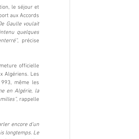
on, le séjour et 
port aux Accords 
e Gaulle voulait 
intenu quelques 
nterré”
, précise 
ture officielle 
x Algériens. Les 
 1993, même les 
 en Algérie, la 
milles”
, rappelle 
rler encore d'un 
uis longtemps. Le 