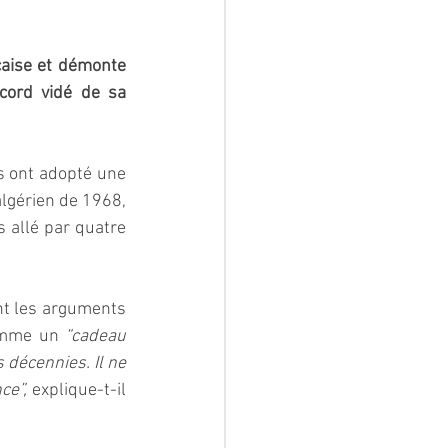
çaise et démonte 
cord vidé de sa 
s ont adopté une 
lgérien de 1968, 
as allé par quatre 
nt les arguments 
comme un 
“cadeau 
décennies. Il ne 
ce”,
 explique-t-il 