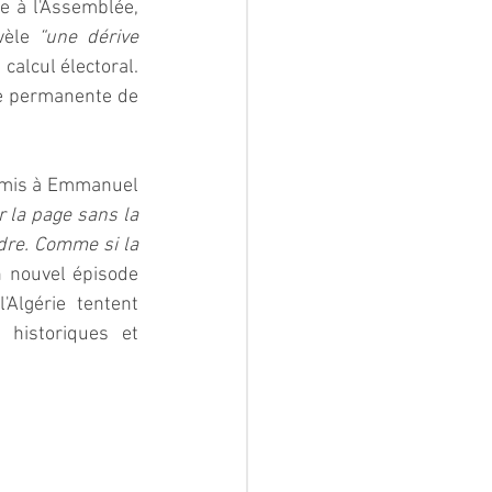
te à l'Assemblée, 
vèle 
“une dérive 
calcul électoral. 
e permanente de 
remis à Emmanuel 
r la page sans la 
dre. Comme si la 
n nouvel épisode 
lgérie tentent 
historiques et 