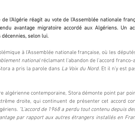
te de l'Algérie réagit au vote de l'Assemblée nationale fran
tendu avantage migratoire accordé aux Algériens. Un ac
décennies, selon lui.  
olémique à l'Assemblée nationale française, où les député
blement national 
réclamant l'abandon de l'accord franco-a
Stora a pris la parole dans 
La Voix du Nord
. Et il n'y est p
oire algérienne contemporaine, Stora démonte point par poi
'extrême droite, qui continuent de présenter cet accord 
lgériens. 
“L'accord de 1968 a perdu tout contenu depuis des 
ntage par rapport aux autres étrangers installés en Fran