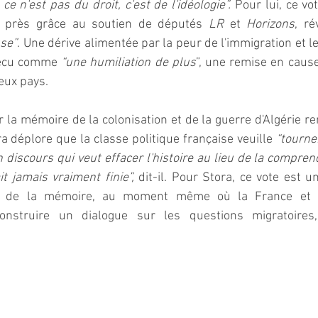
ce n'est pas du droit, c'est de l'idéologie”.
 Pour lui, ce vo
 près grâce au soutien de députés 
LR
 et 
Horizons
, ré
se”
. Une dérive alimentée par la peur de l'immigration et le 
vécu comme 
“une humiliation de plus
”, une remise en caus
eux pays.  
 la mémoire de la colonisation et de la guerre d'Algérie 
 déplore que la classe politique française veuille
 “tourne
n discours qui veut effacer l'histoire au lieu de la compren
it jamais vraiment finie”,
 dit-il. Pour Stora, ce vote est u
on de la mémoire, au moment même où la France et l'A
nstruire un dialogue sur les questions migratoires, 