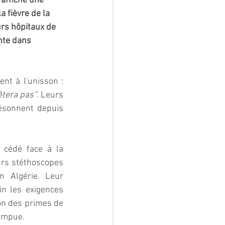
 affiche une 
 fièvre de la 
rs hôpitaux de 
nte dans 
Assis à même le bitume ou debout, jeunes femmes et jeunes hommes scandent à l'unisson : 
êtera pas”
. Leurs 
résonnent depuis 
cédé face à la 
urs stéthoscopes 
 Algérie. Leur 
n les exigences 
on des primes de 
rompue.