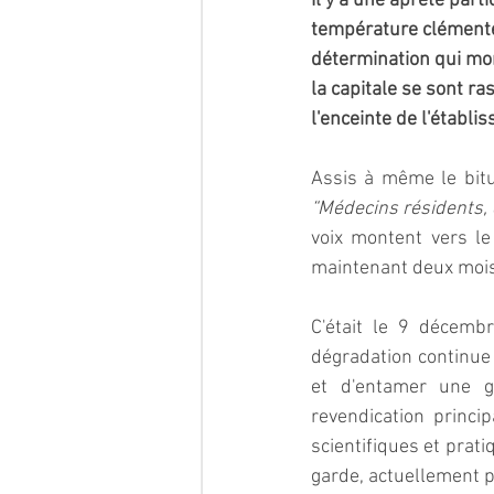
Il y a une âpreté part
température clémente,
détermination qui mo
la capitale se sont 
l'enceinte de l'établi
“Médecins résidents, d
voix montent vers le 
maintenant deux mois
C'était le 9 décemb
dégradation continue 
et d'entamer une gr
revendication princi
scientifiques et prat
garde, actuellement p