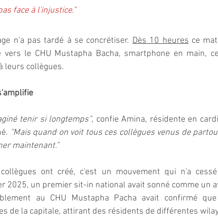
s face à l'injustice.”
ge n'a pas tardé à se concrétiser. 
Dès 10 heures
 ce mati
e vers le CHU Mustapha Bacha, smartphone en main, cer
à leurs collègues.
s'amplifie
aginé tenir si longtemps”
, confie Amina, résidente en cardio
é. 
“Mais quand on voit tous ces collègues venus de partout,
er maintenant.”
collègues ont créé, c'est un mouvement qui n'a cessé
ier 2025, un premier sit-in national avait sonné comme un a
mblement au CHU Mustapha Pacha avait confirmé que l
es de la capitale, attirant des résidents de différentes wila