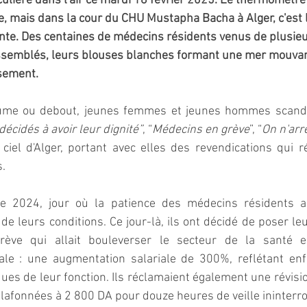
iculière dans l'air ce mardi 18 février 2025. Le thermomètre
 mais dans la cour du CHU Mustapha Bacha à Alger, c'est la
nte. Des centaines de médecins résidents venus de plusieu
rassemblés, leurs blouses blanches formant une mer mouva
ssement.
écidés à avoir leur dignité”
, “
Médecins en grève
”, “
On n'arr
ciel d'Alger, portant avec elles des revendications qui 
.
re 2024, jour où la patience des médecins résidents a 
de leurs conditions. Ce jour-là, ils ont décidé de poser le
ève qui allait bouleverser le secteur de la santé en
pale : une augmentation salariale de 300%, reflétant enfi
iques de leur fonction. Ils réclamaient également une révisi
lafonnées à 2 800 DA pour douze heures de veille ininter