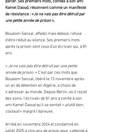
parler. Ses premiers mots, confiés à son ami 
Kamel Daoud, résonnent comme un manifeste 
de résistance : «
Je ne vais pas être détruit par 
une petite année de prison 
».
Boualem Sansal, affaibli mais debout, refuse 
d’être réduit au silence. Ses premiers mots 
après la prison sont ceux d’un écrivain qui, à 81 
ans.
« 
Je ne vais pas être détruit par une petite 
année de prison
. » C’est par ces mots que 
Boualem Sansal, libéré le 12 novembre après 
un an de détention en Algérie, a choisi de 
s’adresser au monde. Depuis Berlin, où il reçoit 
des soins, l’écrivain de 81 ans a confié à son 
ami Kamel Daoud qu’il se sentait « 
plutôt bien, 
costaud 
» malgré l’épreuve. 
Arrêté en novembre 2024 et condamné en 
juillet 2025 à cinq ans de prison pour «
atteinte à 