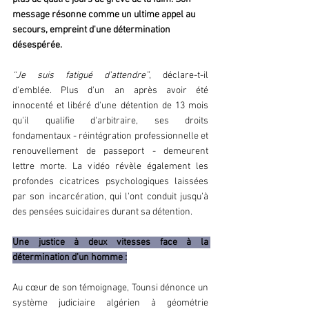
message résonne comme un ultime appel au 
secours, empreint d'une détermination 
désespérée.
“Je suis fatigué d'attendre”
, déclare-t-il 
d'emblée. Plus d'un an après avoir été 
innocenté et libéré d'une détention de 13 mois 
qu'il qualifie d'arbitraire, ses droits 
fondamentaux - réintégration professionnelle et 
renouvellement de passeport - demeurent 
lettre morte. La vidéo révèle également les 
profondes cicatrices psychologiques laissées 
par son incarcération, qui l'ont conduit jusqu'à 
des pensées suicidaires durant sa détention.
Une justice à deux vitesses face à la 
détermination d'un homme :
Au cœur de son témoignage, Tounsi dénonce un 
système judiciaire algérien à géométrie 