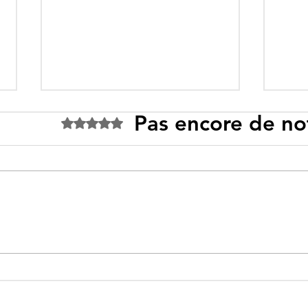
Pas encore de no
Noté 0 étoile sur 5.
Tebboune face à ses
Un p
propres mirages :
sous
promesses différées,
l’id
ennemis imaginaires et
savo
réalités évitées