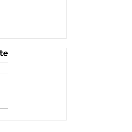
te
rogramme scolaire
 influence : quand
éologie prime sur le
ir