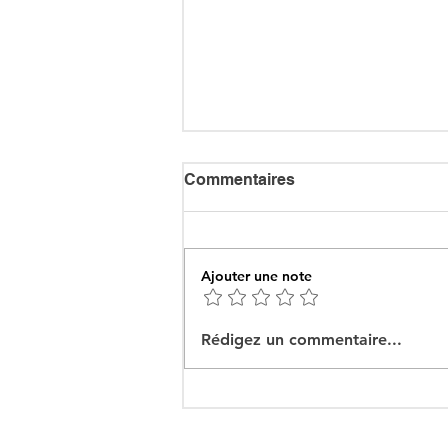
Commentaires
Ajouter une note
Ceuta : Algérie–Maroc, la
Rédigez un commentaire...
bataille des récits pour
mieux cacher la misère