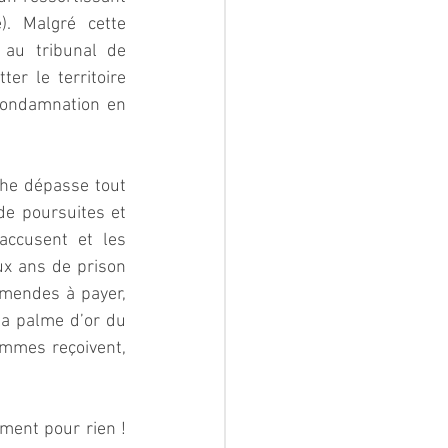
. Malgré cette 
au tribunal de 
er le territoire 
 condamnation en 
he dépasse tout 
e poursuites et 
ccusent et les 
x ans de prison 
mendes à payer, 
la palme d’or du 
mmes reçoivent, 
ment pour rien ! 