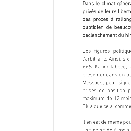
Dans le climat généra
privés de leurs libert
des procès à rallong
quotidien de beauco
déclenchement du hira
Des figures politiqu
FFS
, Karim Tabbou, v
présenter dans un bur
Messous, pour signer
prises de position p
maximum de 12 mois, 
Plus que cela, comme 
Il en est de même pou
une peine de 6 mois d