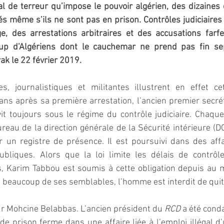
l de terreur qu’impose le pouvoir algérien, des dizaines 
és même s’ils ne sont pas en prison. Contrôles judiciaires q
e, des arrestations arbitraires et des accusations farfel
up d’Algériens dont le cauchemar ne prend pas fin sep
k le 22 février 2019.
es, journalistiques et militantes illustrent en effet cet
it toujours sous le régime du contrôle judiciaire. Chaque l
eau de la direction générale de la Sécurité intérieure (DG
 un registre de présence. Il est poursuivi dans des affai
ubliques. Alors que la loi limite les délais de contrôle 
Karim Tabbou est soumis à cette obligation depuis au m
beaucoup de ses semblables, l’homme est interdit de quitt
r Mohcine Belabbas. L’ancien président du 
RCD 
a été cond
e prison ferme dans une affaire liée à l’emploi illégal d’