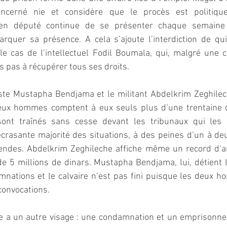
ncerné nie et considère que le procès est politique)
ien député continue de se présenter chaque semaine 
uer sa présence. A cela s’ajoute l’interdiction de quitt
 le cas de l’intellectuel Fodil Boumala, qui, malgré une
s pas à récupérer tous ses droits.
liste Mustapha Bendjama et le militant Abdelkrim Zeghilec
eux hommes comptent à eux seuls plus d’une trentaine d
sont traînés sans cesse devant les tribunaux qui les a
crasante majorité des situations, à des peines d’un à deu
endes. Abdelkrim Zeghileche affiche même un record d’a
de 5 millions de dinars. Mustapha Bendjama, lui, détient 
ations et le calvaire n’est pas fini puisque les deux ho
convocations.
ire a un autre visage : une condamnation et un emprisonne