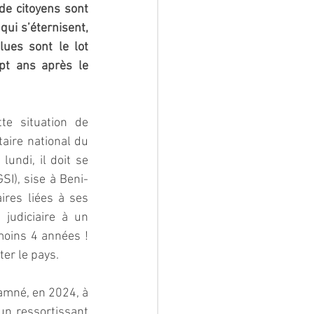
de citoyens sont 
ui s’éternisent, 
ues sont le lot 
t ans après le 
te situation de 
l’arbitraire. Ainsi, six ans après sa première arrestation, l’ancien premier secrétaire national du 
undi, il doit se 
SI), sise à Beni-
res liées à ses 
judiciaire à un 
oins 4 années ! 
er le pays.
amné, en 2024, à 
un ressortissant 