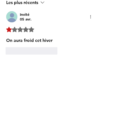
ennemis imaginaires et
savoir
Les plus récents
réalités évitées
Invité
05 avr.
Noté 1 étoile sur 5.
On aura froid cet hiver
J'aime
Répondre