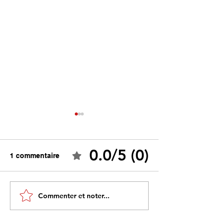
0.0/5 (0)
1 commentaire
Tebboune face à ses
Un programme s
Commenter et noter...
propres mirages :
sous influence 
promesses différées,
l’idéologie prim