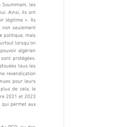
la Soummam, les 
. Ainsi, ils ont 
 légitime ». Ils 
t non seulement 
e politique, mais 
urtout lorsqu’on 
pouvoir algérien 
 sont protégées. 
afouées tous les 
ne revendication 
enues pour leurs 
plus de cela, le 
tre 2021 et 2023 
al qui permet aux 