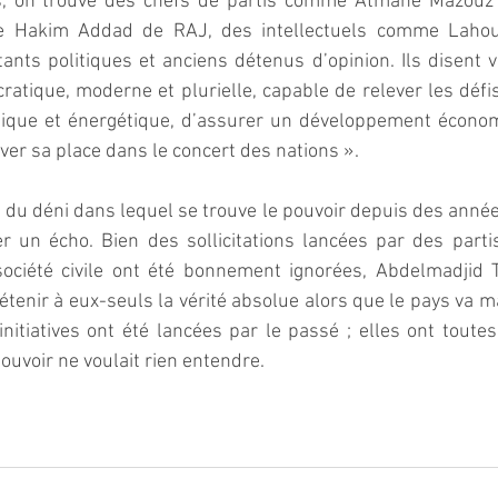
es, on trouve des chefs de partis comme Atmane Mazouz 
 Hakim Addad de RAJ, des intellectuels comme Lahoua
tants politiques et anciens détenus d’opinion. Ils disent vo
ratique, moderne et plurielle, capable de relever les défis 
gique et énergétique, d’assurer un développement économ
ver sa place dans le concert des nations ».
 du déni dans lequel se trouve le pouvoir depuis des années,
r un écho. Bien des sollicitations lancées par des partis
société civile ont été bonnement ignorées, Abdelmadjid 
tenir à eux-seuls la vérité absolue alors que le pays va ma
itiatives ont été lancées par le passé ; elles ont toutes
ouvoir ne voulait rien entendre.