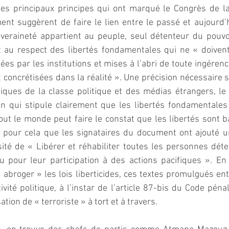
les principaux principes qui ont marqué le Congrès de 
nt suggèrent de faire le lien entre le passé et aujourd’hui
eraineté appartient au peuple, seul détenteur du pouvoir
 au respect des libertés fondamentales qui ne « doiven
ées par les institutions et mises à l’abri de toute ingérenc
 concrétisées dans la réalité ». Une précision nécessaire s
tiques de la classe politique et des médias étrangers, le 
on qui stipule clairement que les libertés fondamentales
tout le monde peut faire le constat que les libertés sont b
rs pour cela que les signataires du document ont ajouté u
ité de « Libérer et réhabiliter toutes les personnes dét
u pour leur participation à des actions pacifiques ». En 
abroger » les lois liberticides, ces textes promulgués en
tivité politique, à l’instar de l’article 87-bis du Code pén
ation de « terroriste » à tort et à travers.