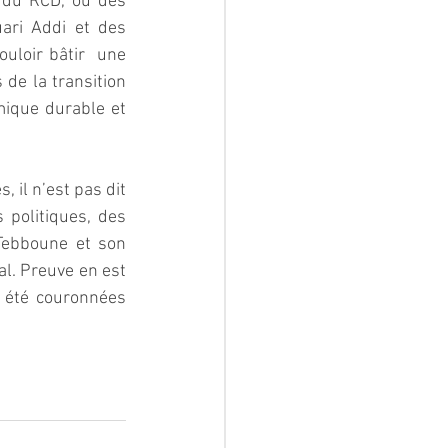
du RCD, ou des 
ri Addi et des 
uloir bâtir  une 
de la transition 
ique durable et 
 il n’est pas dit 
 politiques, des 
Tebboune et son 
l. Preuve en est 
 été couronnées 