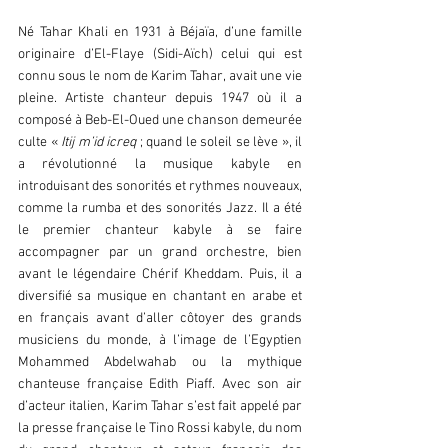
Né Tahar Khali en 1931 à Béjaïa, d’une famille 
originaire d’El-Flaye (Sidi-Aïch) celui qui est 
connu sous le nom de Karim Tahar, avait une vie 
pleine. Artiste chanteur depuis 1947 où il a 
composé à Beb-El-Oued une chanson demeurée 
culte «
 Itij m’id icreq
 ; quand le soleil se lève », il 
a révolutionné la musique kabyle en 
introduisant des sonorités et rythmes nouveaux, 
comme la rumba et des sonorités Jazz. Il a été 
le premier chanteur kabyle à se faire 
accompagner par un grand orchestre, bien 
avant le légendaire Chérif Kheddam. Puis, il a 
diversifié sa musique en chantant en arabe et 
en français avant d’aller côtoyer des grands 
musiciens du monde, à l’image de l’Egyptien 
Mohammed Abdelwahab ou la mythique 
chanteuse française Edith Piaff. Avec son air 
d’acteur italien, Karim Tahar s’est fait appelé par 
la presse française le Tino Rossi kabyle, du nom 