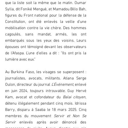
que la liste soit la même que le matin. Oumar 
Sylla, dit Foniké Menguè, et Mamadou Billo Bah, 
figures du Front national pour la défense de la 
Constitution, ont été enlevés la veille d’une 
mobilisation contre la vie chère. Des hommes 
cagoulés, sans mandat, armés, les ont 
embarqués sous les yeux des voisins. Leurs 
épouses ont témoigné devant les observateurs 
de l’Afaspa. L’une d’elles a dit : “Ils ont pris la 
lumière avec eux.”  
Au Burkina Faso, les visages se superposent : 
journalistes, avocats, militants. Atiana Serge 
Oulon, directeur du journal 
L’Événement
, enlevé 
en juin 2024, toujours introuvable. Guy Hervé 
Kam, avocat et cofondateur du 
Balai citoyen
, 
détenu illégalement pendant cinq mois. Idrissa 
Barry, disparu à Saaba le 18 mars 2025. Cinq 
membres du mouvement 
Servir et Non Se 
Servir
 enlevés après avoir dénoncé des 