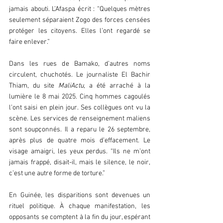
jamais abouti. L’Afaspa écrit : “Quelques mètres 
seulement séparaient Zogo des forces censées 
protéger les citoyens. Elles l’ont regardé se 
faire enlever.”  
Dans les rues de Bamako, d’autres noms 
circulent, chuchotés. Le journaliste El Bachir 
Thiam, du site 
MaliActu
, a été arraché à la 
lumière le 8 mai 2025. Cinq hommes cagoulés 
l’ont saisi en plein jour. Ses collègues ont vu la 
scène. Les services de renseignement maliens 
sont soupçonnés. Il a reparu le 26 septembre, 
après plus de quatre mois d’effacement. Le 
visage amaigri, les yeux perdus. “Ils ne m’ont 
jamais frappé, disait-il, mais le silence, le noir, 
c’est une autre forme de torture.”  
En Guinée, les disparitions sont devenues un 
rituel politique. À chaque manifestation, les 
opposants se comptent à la fin du jour, espérant 