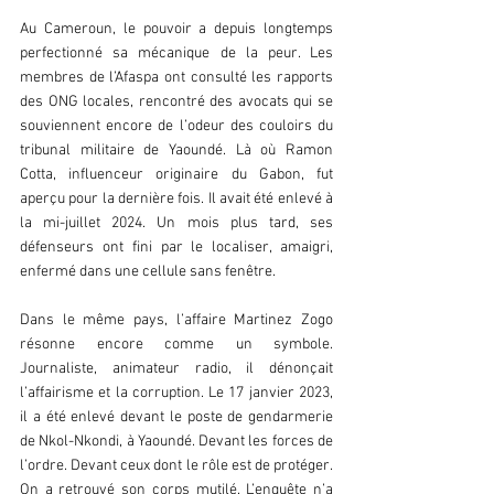
Au Cameroun, le pouvoir a depuis longtemps 
perfectionné sa mécanique de la peur. Les 
membres de l’Afaspa ont consulté les rapports 
des ONG locales, rencontré des avocats qui se 
souviennent encore de l’odeur des couloirs du 
tribunal militaire de Yaoundé. Là où Ramon 
Cotta, influenceur originaire du Gabon, fut 
aperçu pour la dernière fois. Il avait été enlevé à 
la mi-juillet 2024. Un mois plus tard, ses 
défenseurs ont fini par le localiser, amaigri, 
enfermé dans une cellule sans fenêtre.  
Dans le même pays, l’affaire Martinez Zogo 
résonne encore comme un symbole. 
Journaliste, animateur radio, il dénonçait 
l’affairisme et la corruption. Le 17 janvier 2023, 
il a été enlevé devant le poste de gendarmerie 
de Nkol-Nkondi, à Yaoundé. Devant les forces de 
l’ordre. Devant ceux dont le rôle est de protéger. 
On a retrouvé son corps mutilé. L’enquête n’a 