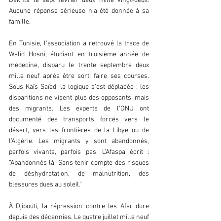
Dakhla le sept février deux mille vingt-deux. 
Aucune réponse sérieuse n’a été donnée à sa 
famille.  
En Tunisie, l’association a retrouvé la trace de 
Walid Hosni, étudiant en troisième année de 
médecine, disparu le trente septembre deux 
mille neuf après être sorti faire ses courses. 
Sous Kaïs Saïed, la logique s’est déplacée : les 
disparitions ne visent plus des opposants, mais 
des migrants. Les experts de l’ONU ont 
documenté des transports forcés vers le 
désert, vers les frontières de la Libye ou de 
l’Algérie. Les migrants y sont abandonnés, 
parfois vivants, parfois pas. L’Afaspa écrit : 
“Abandonnés là. Sans tenir compte des risques 
de déshydratation, de malnutrition, des 
blessures dues au soleil.”  
À Djibouti, la répression contre les Afar dure 
depuis des décennies. Le quatre juillet mille neuf 