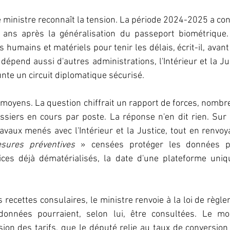
e ministre reconnaît la tension. La période 2024-2025 a co
 ans après la généralisation du passeport biométrique.
 humains et matériels pour tenir les délais, écrit-il, avant
e dépend aussi d'autres administrations, l'Intérieur et la Ju
e un circuit diplomatique sécurisé. 
moyens. La question chiffrait un rapport de forces, nombre
ssiers en cours par poste. La réponse n'en dit rien. Sur 
avaux menés avec l'Intérieur et la Justice, tout en renvoy
sures préventives
 » censées protéger les données pe
ces déjà dématérialisés, la date d'une plateforme uniqu
s recettes consulaires, le ministre renvoie à la loi de règl
onnées pourraient, selon lui, être consultées. Le mon
on des tarifs, que le député relie au taux de conversion o