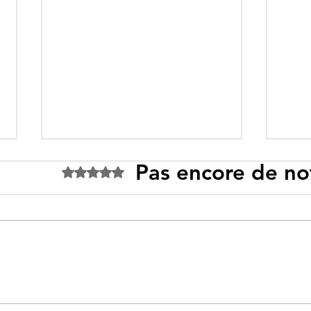
Pas encore de no
Noté 0 étoile sur 5.
Tebboune face à ses
Un p
propres mirages :
sous
promesses différées,
l’id