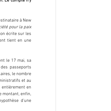
n. Le compte n'y 
estinataire à New 
été pour la paix 
on écrite sur les 
nt tient en une 
t le 17 mai, sa 
des passeports 
aires, le nombre 
nistratifs et au 
 entièrement en 
 montant, enfin, 
hypothèse d'une 