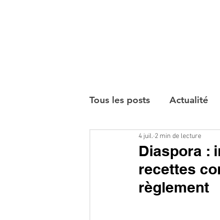
Tous les posts
Actualité
4 juil.
2 min de lecture
Interviews
Diaspora : 
recettes con
règlement