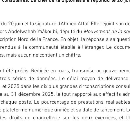
consulaires. Le chef de la diplomatie a répondu le 20 jui
e du 20 juin et la signature d'Ahmed Attaf. Elle rejoint son d
alors Abdelwahab Yaâkoubi, député du 
Mouvement de la soci
cription Nord de la France. En objet, la réponse à sa questi
 rendus à la communauté établie à l'étranger. Le docume
s, mais aucun ne contient un chiffre.
ant été précis. Rédigée en mars, transmise au gouvernemen
trois séries de données. Le délai moyen de délivrance 
et 2025 dans les dix plus grandes circonscriptions consul
e au 31 décembre 2025, le tout rapporté aux effectifs admi
 chaque poste. Le pourcentage de prestations réalisables
une plateforme numérique unifiée et sa date de lancement. Le
des droits de chancellerie sur les deux exercices, et l'