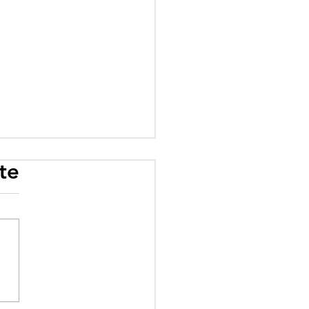
te
rogramme scolaire
 influence : quand
éologie prime sur le