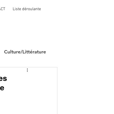
ACT
Liste déroulante
Culture/Littérature
les
de