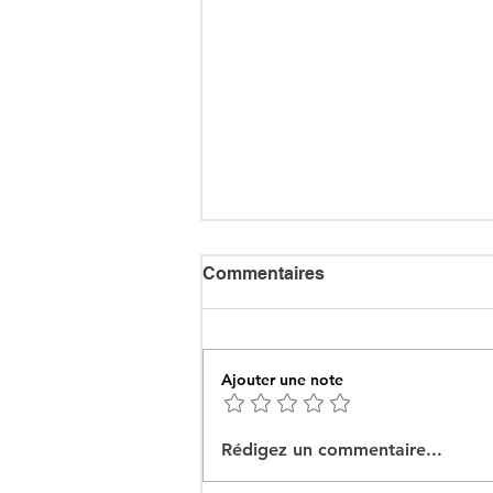
Commentaires
Ajouter une note
Ceuta : Algérie–Maroc, la
Rédigez un commentaire...
bataille des récits pour
mieux cacher la misère