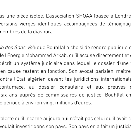
as une pièce isolée. L'association SHOAA (basée à Londres)
versions vierges identiques accompagnées de témoignage
membres de la diaspora. 
io des Sans Voix 
que Bouhllal a choisi de rendre publique ce
e l'Énergie Mohammed Arkab, qu'il accuse directement et qui
 décrit un système judiciaire dans lequel le dossier d'une v
n cause restent en fonction. Son avocat parisien, maître
ntre l'État algérien devant les juridictions international
contumace, au dossier consulaire et aux preuves d
ix ans auprès de commissaires de justice. Bouhllal chi
période à environ vingt millions d'euros.  
alerte qu'il incarne aujourd'hui n'était pas celui qu'il avait c
voulait investir dans son pays. Son pays en a fait un justiciab