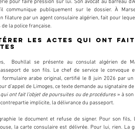
érie pour faire pression sur lui. Son avocat au barreau d'
il communique publiquement sur le dossier. À Marseill
 en filature par un agent consulaire algérien, fait pour leque
e la police française.  
térer les actes qui ont fait
tes 
es,  Bouhllal se présente au consulat algérien de Mar
asseport de son fils. Le chef de service le convoque e
formulaire arabe original, certifié le 8 juin 2026 par un e
ur d'appel de Limoges, ce texte demande au signataire de 
 qui ont fait l'objet de poursuites ou de procédures 
» à son
ontrepartie implicite, la délivrance du passeport.  
graphie le document et refuse de signer. Pour son fils, l
use, la carte consulaire est délivrée. Pour lui, rien. La g