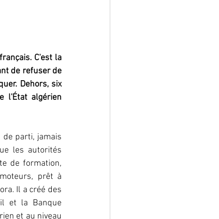
rançais. C'est la 
nt de refuser de 
uer. Dehors, six 
l'État algérien 
 de parti, jamais 
ue les autorités 
e de formation, 
moteurs, prêt à 
a. Il a créé des 
il et la Banque 
ien et au niveau 