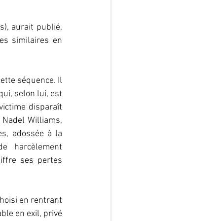
, aurait publié, 
s similaires en 
tte séquence. Il 
, selon lui, est 
ictime disparaît 
 Nadel Williams, 
es, adossée à la 
e harcèlement 
ffre ses pertes 
hoisi en rentrant 
le en exil, privé 