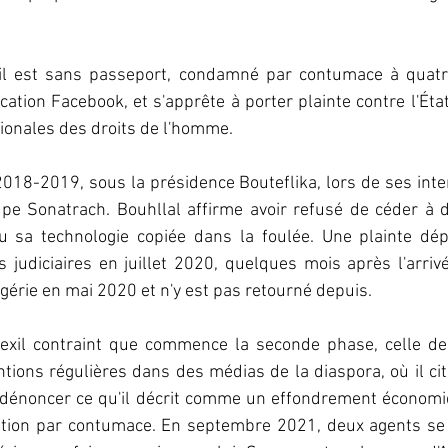
 il est sans passeport, condamné par contumace à quatr
ation Facebook, et s'apprête à porter plainte contre l'État
ionales des droits de l'homme.  
018-2019, sous la présidence Bouteflika, lors de ses inte
oupe Sonatrach. Bouhllal affirme avoir refusé de céder à 
vu sa technologie copiée dans la foulée. Une plainte dép
s judiciaires en juillet 2020, quelques mois après l'arriv
Algérie en mai 2020 et n'y est pas retourné depuis.  
t exil contraint que commence la seconde phase, celle de 
ntions régulières dans des médias de la diaspora, où il cite
énoncer ce qu'il décrit comme un effondrement économiqu
tion par contumace. En septembre 2021, deux agents se 