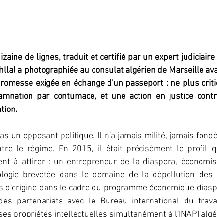
aine de lignes, traduit et certifié par un expert judiciaire f
llal a photographiée au consulat algérien de Marseille ava
romesse exigée en échange d'un passeport : ne plus critiq
amnation par contumace, et une action en justice contre 
ion.  
as un opposant politique. Il n'a jamais milité, jamais fondé
tre le régime. En 2015, il était précisément le profil q
ent à attirer : un entrepreneur de la diaspora, économist
ologie brevetée dans le domaine de la dépollution des 
s d'origine dans le cadre du programme économique diaspor
des partenariats avec le Bureau international du trava
ses propriétés intellectuelles simultanément à l'INAPI algér