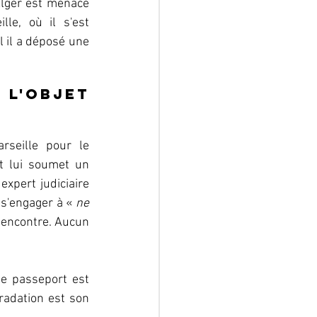
Alger est menacé 
e, où il s'est 
l il a déposé une 
 l'objet 
seille pour le 
t lui soumet un 
xpert judiciaire 
s'engager à « 
ne 
 encontre. Aucun 
e passeport est 
radation est son 