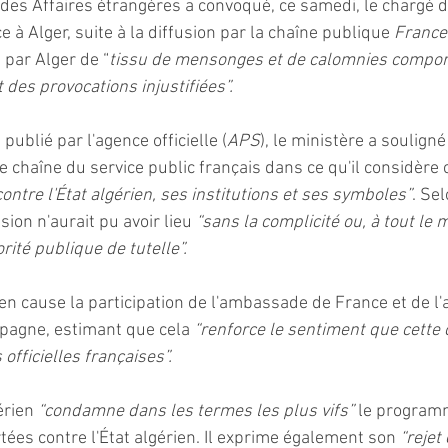
 des Affaires étrangères a convoqué, ce samedi, le chargé d'
à Alger, suite à la diffusion par la chaîne publique 
France
 par Alger de “
tissu de mensonges et de calomnies compor
des provocations injustifiées”.  
blié par l'agence officielle (
APS
), le ministère a souligné
ne chaîne du service public français dans ce qu'il considèr
ntre l'État algérien, ses institutions et ses symboles”
. Se
sion n'aurait pu avoir lieu 
“sans la complicité ou, à tout le m
rité publique de tutelle”.  
n cause la participation de l'ambassade de France et de 
pagne, estimant que cela 
“renforce le sentiment que cette
 officielles françaises”.  
rien 
“condamne dans les termes les plus vifs”
 le program
tées contre l'État algérien. Il exprime également son 
“rejet