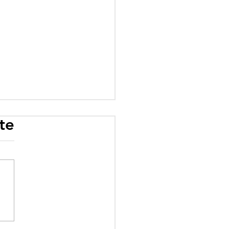
te
rogramme scolaire
 influence : quand
éologie prime sur le