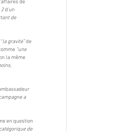
affaires de 
 2
 d'un 
tant de 
 “
la gravité”
 de 
e comme 
“une 
lon la même 
oins, 
l'ambassadeur 
 campagne a 
me en question 
 catégorique de 