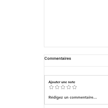
Commentaires
Ajouter une note
Ceuta : Algérie–Maroc, la
Rédigez un commentaire...
bataille des récits pour
mieux cacher la misère