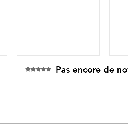
Pas encore de no
Noté 0 étoile sur 5.
Tebboune face à ses
Un p
propres mirages :
sous
promesses différées,
l’id