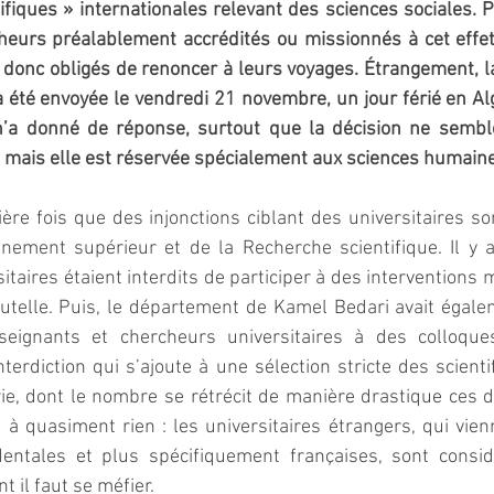
ifiques » internationales relevant des sciences sociales. Pl
heurs préalablement accrédités ou missionnés à cet effet
nt donc obligés de renoncer à leurs voyages. Étrangement, l
 été envoyée le vendredi 21 novembre, un jour férié en Alg
’a donné de réponse, surtout que la décision ne semble
s, mais elle est réservée spécialement aux sciences humain
ère fois que des injonctions ciblant des universitaires so
gnement supérieur et de la Recherche scientifique. Il y a
itaires étaient interdits de participer à des interventions 
tutelle. Puis, le département de Kamel Bedari avait égalem
nseignants et chercheurs universitaires à des colloque
nterdiction qui s’ajoute à une sélection stricte des scienti
ie, dont le nombre se rétrécit de manière drastique ces 
t à quasiment rien : les universitaires étrangers, qui vi
identales et plus spécifiquement françaises, sont cons
t il faut se méfier.