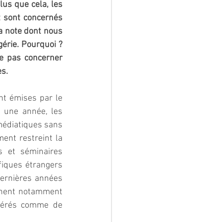
us que cela, les 
 sont concernés 
a note dont nous 
érie. Pourquoi ? 
 pas concerner 
es.
nt émises par le 
 une année, les 
médiatiques sans 
ent restreint la 
s et séminaires 
fiques étrangers 
dernières années 
ennent notamment 
idérés comme de 