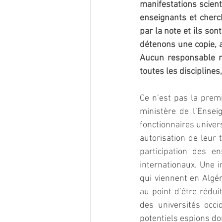
manifestations scient
enseignants et cherc
par la note et ils so
détenons une copie, a
Aucun responsable n
toutes les discipline
Ce n’est pas la premi
ministère de l’Ensei
fonctionnaires univers
autorisation de leur 
participation des e
internationaux. Une i
qui viennent en Algér
au point d’être rédui
des universités occ
potentiels espions don