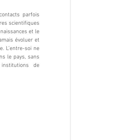
ontacts parfois 
es scientifiques 
naissances et le 
amais évoluer et 
. L’entre-soi ne 
s le pays, sans 
nstitutions de 