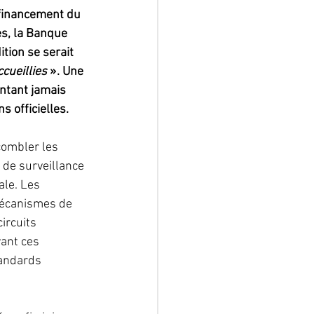
 financement du 
s, la Banque 
tion se serait 
ccueillies
 ». Une 
ntant jamais 
 officielles.
combler les 
de surveillance 
ale. Les 
mécanismes de 
ircuits 
vant ces 
andards 