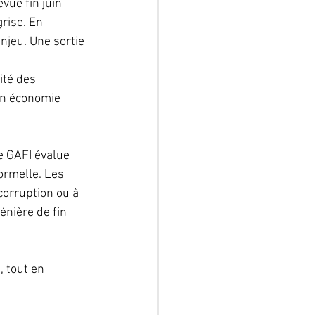
vue fin juin 
rise. En 
njeu. Une sortie 
 
ité des 
on économie 
e GAFI évalue 
ormelle. Les 
corruption ou à 
nière de fin 
 tout en 