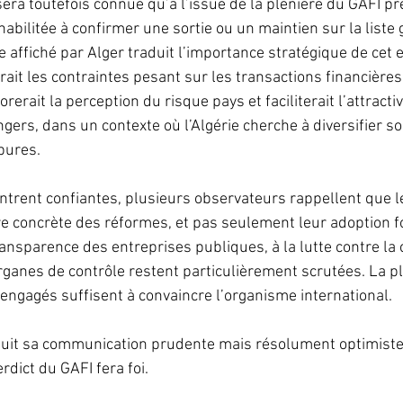
sera toutefois connue qu’à l’issue de la plénière du GAFI pré
abilitée à confirmer une sortie ou un maintien sur la liste g
 affiché par Alger traduit l’importance stratégique de cet e
gerait les contraintes pesant sur les transactions financières
rerait la perception du risque pays et faciliterait l’attractiv
gers, dans un contexte où l’Algérie cherche à diversifier s
bures.
ontrent confiantes, plusieurs observateurs rappellent que l
e concrète des réformes, et pas seulement leur adoption f
ransparence des entreprises publiques, à la lutte contre la 
ganes de contrôle restent particulièrement scrutées. La plé
ts engagés suffisent à convaincre l’organisme international. 
oursuit sa communication prudente mais résolument optimiste,
rdict du GAFI fera foi.