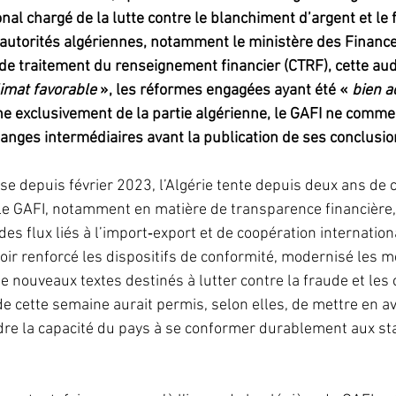
onal chargé de la lutte contre le blanchiment d’argent et le
 autorités algériennes, notamment le ministère des Finance
e de traitement du renseignement financier (CTRF), cette audi
limat favorable
 », les réformes engagées ayant été «
 bien a
e exclusivement de la partie algérienne, le GAFI ne comme
nges intermédiaires avant la publication de ses conclusions
grise depuis février 2023, l’Algérie tente depuis deux ans de 
le GAFI, notamment en matière de transparence financière, 
des flux liés à l’import‑export et de coopération internation
voir renforcé les dispositifs de conformité, modernisé les 
de nouveaux textes destinés à lutter contre la fraude et les c
de cette semaine aurait permis, selon elles, de mettre en a
dre la capacité du pays à se conformer durablement aux st