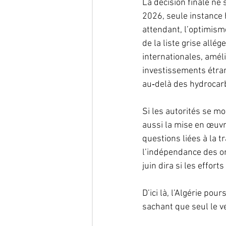
La décision finale ne 
2026, seule instance h
attendant, l’optimisme
de la liste grise allé
internationales, amélio
investissements étran
au‑delà des hydrocar
Si les autorités se m
aussi la mise en œuvr
questions liées à la t
l’indépendance des or
juin dira si les effor
D’ici là, l’Algérie p
sachant que seul le ve