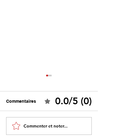
0.0/5 (0)
Commentaires
Tebboune face à ses
Un programme s
Commenter et noter...
propres mirages :
sous influence 