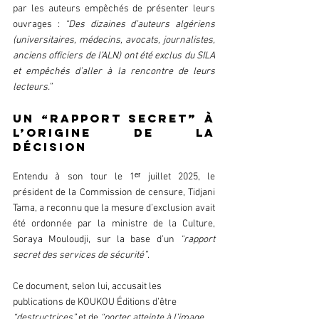
par les auteurs empêchés de présenter leurs 
ouvrages : 
“Des dizaines d’auteurs algériens 
(universitaires, médecins, avocats, journalistes, 
anciens officiers de l’ALN) ont été exclus du SILA 
et empêchés d’aller à la rencontre de leurs 
lecteurs.”   
Un “rapport secret” à 
l’origine de la 
décision  
Entendu à son tour le 1ᵉʳ juillet 2025, le 
président de la Commission de censure, Tidjani 
Tama, a reconnu que la mesure d’exclusion avait 
été ordonnée par la ministre de la Culture, 
Soraya Mouloudji, sur la base d’un 
“rapport 
secret des services de sécurité”
.
Ce document, selon lui, accusait les 
publications de KOUKOU Éditions d’être 
“destructrices” 
et de 
“porter atteinte à l’image 