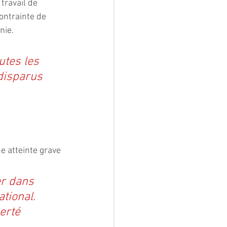
travail de 
ontrainte de 
nie.
utes les 
disparus 
 atteinte grave 
r dans 
tional. 
erté 