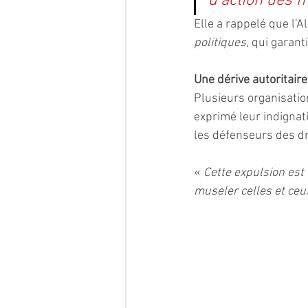
d’action des m
Elle a rappelé que l’Al
politiques,
 qui garant
Une dérive autoritaire
Plusieurs organisatio
exprimé leur indignati
les défenseurs des dr
« 
Cette expulsion est 
museler celles et ceux