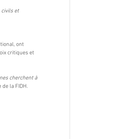
civils et 
ional, ont 
ix critiques et 
nnes cherchent à 
e de la FIDH.