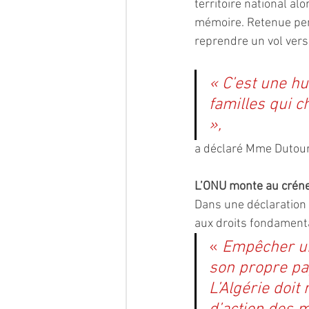
territoire national alo
mémoire. Retenue pend
reprendre un vol vers P
« C’est une hu
familles qui c
», 
a déclaré Mme Dutour 
L’ONU monte au crén
Dans une déclaration
aux droits fondament
« 
Empêcher un
son propre pay
L’Algérie doit