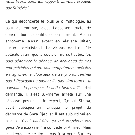
nous lisons dans les rapports annuels produits 
par l'Algérie.” 
Ce qui déconcerte le plus le climatologue, au 
bout du compte, c'est l'absence totale de 
consultation scientifique en amont. Aucun 
agronome, aucun expert en élevage laitier, 
aucun spécialiste de l'environnement n'a été 
sollicité avant que la décision ne soit actée. 
“Je 
dois dénoncer le silence de beaucoup de nos 
compatriotes qui ont des compétences avérées 
en agronomie. Pourquoi ne se prononcent-ils 
pas ? Pourquoi ne posent-ils pas simplement la 
question du pourquoi de cette histoire ?”
, a-t-il 
demandé. Il s'est lui-même arrêté sur une 
réponse possible. Un expert, Djeloul Slama, 
avait publiquement critiqué le projet de 
décharge de Gara Djebilat. Il est aujourd'hui en 
prison. 
“C'est peut-être ça qui empêche ces 
gens de s'exprimer”
, a concédé Si Ahmed. Mais 
le silence ne se limite pas à la peur. Sur les 