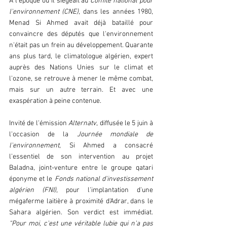
À l'époque où il siégeait au 
Comité national pour 
l'environnement (CNE)
, dans les années 1980, 
Menad Si Ahmed avait déjà bataillé pour 
convaincre des députés que l'environnement 
n'était pas un frein au développement. Quarante 
ans plus tard, le climatologue algérien, expert 
auprès des Nations Unies sur le climat et 
l'ozone, se retrouve à mener le même combat, 
mais sur un autre terrain. Et avec une 
exaspération à peine contenue. 
Invité de l'émission 
Alternatv
, diffusée le 5 juin à 
l'occasion de la 
Journée mondiale de 
l'environnement
, Si Ahmed a consacré 
l'essentiel de son intervention au projet 
Baladna, joint-venture entre le groupe qatari 
éponyme et le 
Fonds national d'investissement 
algérien (FNI)
, pour l'implantation d'une 
mégaferme laitière à proximité d'Adrar, dans le 
Sahara algérien. Son verdict est immédiat. 
“Pour moi, c'est une véritable lubie qui n'a pas 