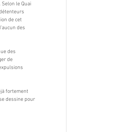
 Selon le Quai 
 détenteurs 
ion de cet 
d'aucun des 
nue des 
ger de 
expulsions 
jà fortement 
se dessine pour 