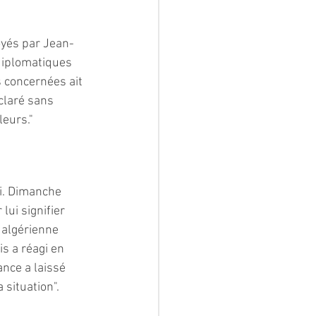
oyés par Jean-
diplomatiques 
 concernées ait 
claré sans 
leurs."
i. Dimanche 
ui signifier 
 algérienne 
s a réagi en 
ance a laissé 
 situation".