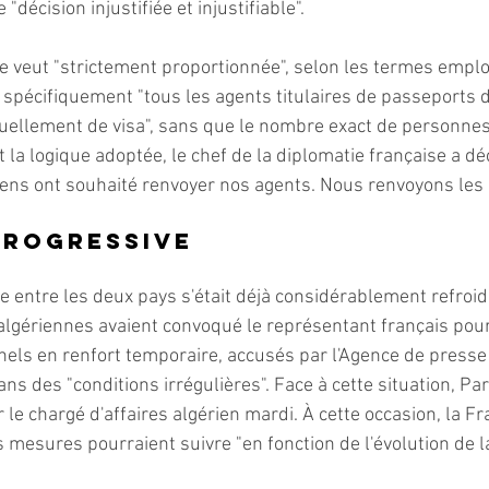
 "décision injustifiée et injustifiable".
se veut "strictement proportionnée", selon les termes empl
le spécifiquement "tous les agents titulaires de passeports 
tuellement de visa", sans que le nombre exact de personnes
la logique adoptée, le chef de la diplomatie française a dé
ens ont souhaité renvoyer nos agents. Nous renvoyons les 
progressive
e entre les deux pays s'était déjà considérablement refroid
 algériennes avaient convoqué le représentant français pour l
nels en renfort temporaire, accusés par l'Agence de presse
s des "conditions irrégulières". Face à cette situation, Pari
le chargé d'affaires algérien mardi. À cette occasion, la Fr
mesures pourraient suivre "en fonction de l'évolution de la