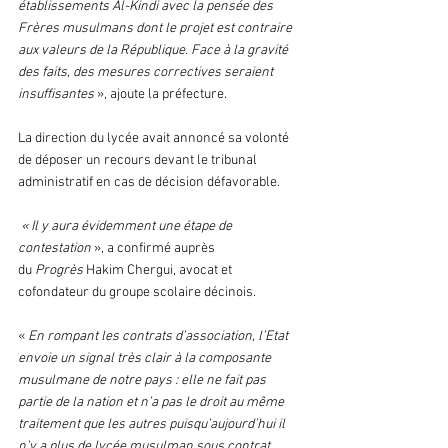
établissements Al-Kindi avec la pensée des 
Frères musulmans dont le projet est contraire 
aux valeurs de la République. Face à la gravité 
des faits, des mesures correctives seraient 
insuffisantes
 », ajoute la préfecture.
La direction du lycée avait annoncé sa volonté 
de déposer un recours devant le tribunal 
administratif en cas de décision défavorable.
 « Il y aura évidemment une étape de 
contestation
 », a confirmé auprès 
du 
Progrès
 Hakim Chergui, avocat et 
cofondateur du groupe scolaire décinois.
« 
En rompant les contrats d’association, l’Etat 
envoie un signal très clair à la composante 
musulmane de notre pays : elle ne fait pas 
partie de la nation et n’a pas le droit au même 
traitement que les autres puisqu’aujourd’hui il 
n’y a plus de lycée musulman sous contrat 