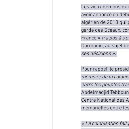
Les vieux démons qui h
avoir annoncé en débu
algérien de 2013 qui 
garde des Sceaux, co
France « 
n'a pas à s'
Darmanin, au sujet de 
ses décisions ». 
Pour rappel, le présid
mémoire de la colonisa
entre les peuples fran
Abdelmadjid Tebboune
Centre National des A
mémorielles entre le
« La colonisation fait 