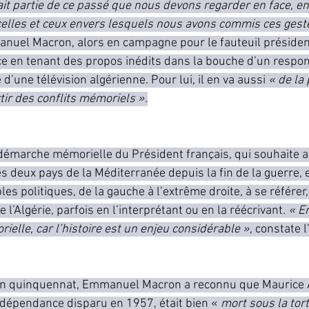
fait partie de ce passé que nous devons regarder en face, e
celles et ceux envers lesquels nous avons commis ces geste
nuel Macron, alors en campagne pour le fauteuil président
 en tenant des propos inédits dans la bouche d’un respon
d’une télévision algérienne. Pour lui, il en va aussi 
« de la 
tir des conflits mémoriels ».
émarche mémorielle du Président français, qui souhaite ap
es deux pays de la Méditerranée depuis la fin de la guerre, 
s politiques, de la gauche à l’extrême droite, à se référer,
de l’Algérie, parfois en l’interprétant ou en la réécrivant. 
« En
elle, car l’histoire est un enjeu considérable »,
 constate l
on quinquennat, Emmanuel Macron a reconnu que Maurice 
dépendance disparu en 1957, était bien « 
mort sous la tort