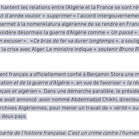
antent les relations entre l'Algérie et la France se sont ré
t d'année vouloir «
 supprimer 
» l’accord intergouvernemen
permet à la nomenklatura algérienne de se rendre en Franc
nsidère désormais la guerre d'Algérie comme « 
Un passé 
» 
en excuser 
».
«
Ce bras de fer va durer longtemps 
», a souli
la crise avec Alger. Le ministre indique « 
soutenir Bruno Re
ent français a officiellement confié à Benjamin Stora une m
tion et de la guerre d’Algérie
 », en vue de favoriser «
 la ré
çais et algérien 
». Dans une démarche parallèle, le préside
 avait annoncé  avoir nommé Abdelmadjid Chikhi, directeu
rchives Algériennes, pour mener un travail de « 
vérité
 » su
s deux pays.
partie de l’histoire française. C’est un crime contre l’humani