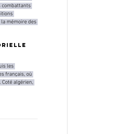
es combattants 
itions 
 la mémoire des 
rielle 
is les 
es français, où 
 Coté algérien, 