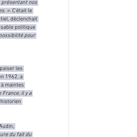
n présentant nos 
s. ». 
C'était le 
iel, déclenchait 
sable politique 
possibilité pour 
aiser les 
en 1962, a 
 à maintes 
 France, il y a 
’historien 
Audin, 
ure du fait du 