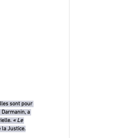
lles sont pour 
d Darmanin, a 
elle. 
« Le 
 la Justice.