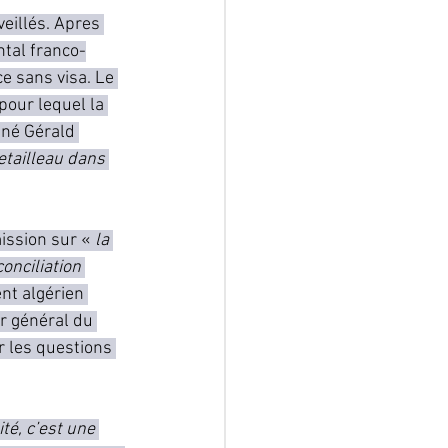
veillés. Apres 
tal franco-
e sans visa.
Le 
pour lequel la 
gné Gérald 
tailleau dans 
ission sur « 
la 
conciliation 
nt algérien 
r général du 
r les questions 
té, c’est une 