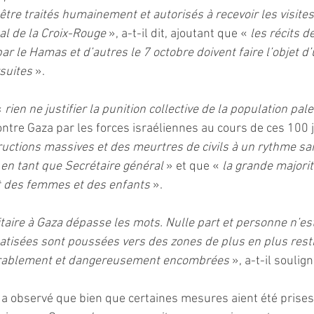
 être traités humainement et autorisés à recevoir les visites
al de la Croix-Rouge
 », a-t-il dit, ajoutant que « 
les récits d
r le Hamas et d’autres le 7 octobre doivent faire l’objet d
suites
 ».
 
rien ne justifier la punition collective de la population pal
ontre Gaza par les forces israéliennes au cours de ces 100 
uctions massives et des meurtres de civils à un rythme sa
en tant que Secrétaire général
 » et que «
 la grande majorit
 des femmes et des enfants 
».
taire à Gaza dépasse les mots. Nulle part et personne n’est
tisées sont poussées vers des zones de plus en plus restr
lérablement et dangereusement encombrées
 », a-t-il soulign
 a observé que bien que certaines mesures aient été prises 