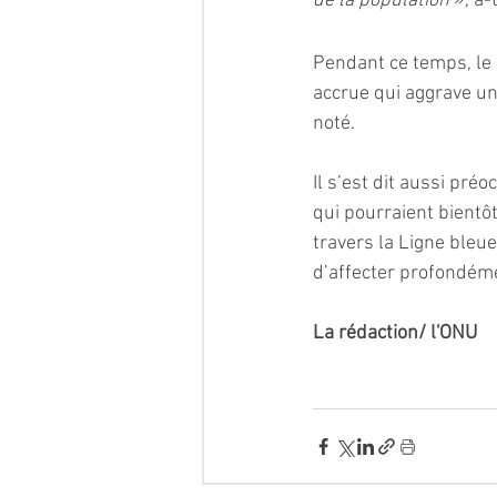
de la population 
», a-t
Pendant ce temps, le 
accrue qui aggrave une
noté.
Il s’est dit aussi pr
qui pourraient bientôt
travers la Ligne bleue
d’affecter profondémen
La rédaction/ l'ONU 