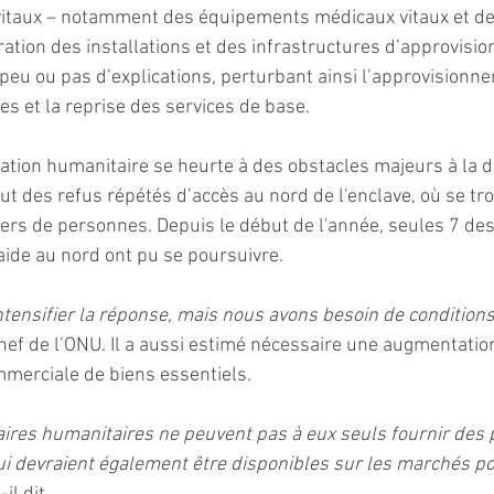
vitaux – notamment des équipements médicaux vitaux et de
aration des installations et des infrastructures d’approvis
 peu ou pas d’explications, perturbant ainsi l’approvisionn
es et la reprise des services de base.
ation humanitaire se heurte à des obstacles majeurs à la di
clut des refus répétés d’accès au nord de l'enclave, où se tr
iers de personnes. Depuis le début de l'année, seules 7 de
ide au nord ont pu se poursuivre.
tensifier la réponse, mais nous avons besoin de conditions
 chef de l’ONU. Il a aussi estimé nécessaire une augmentatio
mmerciale de biens essentiels. 
aires humanitaires ne peuvent pas à eux seuls fournir des 
i devraient également être disponibles sur les marchés p