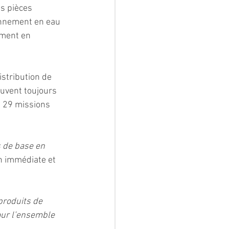
s pièces 
ionnement en eau 
ement en 
stribution de 
ouvent toujours 
s 29 missions 
 de base en 
n immédiate et 
produits de 
our l’ensemble 