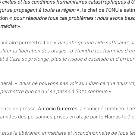
civiles et les conditions humanitaires catastrophiques à Ga
qui se propagent à toute la région
 », le chef de l’ONU a estim
tion « 
pour résoudre tous ces problèmes : nous avons beso
mmédiat
 ».
nitaire permettrait de « 
garantir qu’une aide suffisante arr
ciliter la libération des otages ; d’éteindre les flammes d’u
flit à Gaza se prolonge, plus le risque d’escalade et d’erreur
néral, « 
nous ne pouvons pas voir au Liban ce que nous voy
permettre que ce qui se passe à Gaza continue 
».
ence de presse, 
António Guterres
, a souligné combien il p
 familles des personnes prises en otage par le Hamas le 7 o
 plus la libération immédiate et inconditionnelle de tous le