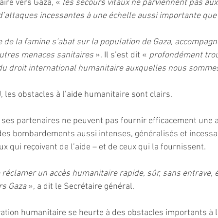
aire vers Gaza, « 
les secours vitaux ne parviennent pas aux
d’attaques incessantes à une échelle aussi importante que
 de la famine s’abat sur la population de Gaza, accompagn
autres menaces sanitaires
 ». Il s’est dit « 
profondément trou
 du droit international humanitaire auxquelles nous somm
, les obstacles à l’aide humanitaire sont clairs.
t ses partenaires ne peuvent pas fournir efficacement une 
des bombardements aussi intenses, généralisés et incessan
ux qui reçoivent de l’aide – et de ceux qui la fournissent.
réclamer un accès humanitaire rapide, sûr, sans entrave, él
ers Gaza
 », a dit le Secrétaire général.
tion humanitaire se heurte à des obstacles importants à la