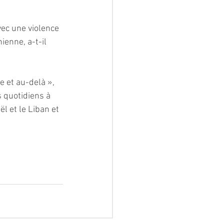
ec une violence 
enne, a-t-il 
 et au-delà », 
s quotidiens à 
l et le Liban et 