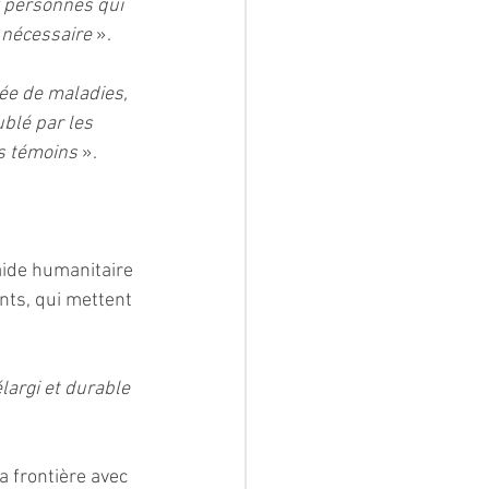
 personnes qui 
 nécessaire
 ».
ée de maladies, 
blé par les 
es témoins
 ».
aide humanitaire 
ts, qui mettent 
argi et durable 
 frontière avec 