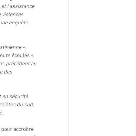
 et l'assistance 
e violences 
’une enquête 
estinienne 
», 
jours écoulés « 
ns précédent au 
é des 
 en sécurité. 
eintes du sud, 
é.
pour accroître 