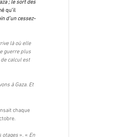
za ; le sort des 
é qu’il 
in d’un cessez-
ive là où elle 
ne guerre plus 
 de calcul est 
ons à Gaza. Et 
ensait chaque 
ctobre.
s otages 
». « 
En 