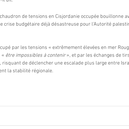
-il dit.
chaudron de tensions en Cisjordanie occupée bouillonne av
 crise budgétaire déjà désastreuse pour l’Autorité palestini
éoccupé par les tensions « extrêmement élevées en mer Rouge
 « 
être impossibles à contenir 
», et par les échanges de tir
, risquant de déclencher une escalade plus large entre Israë
t la stabilité régionale. 