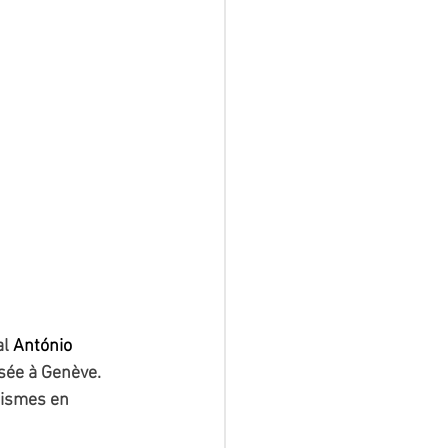
l 
António 
sée à Genève. 
éismes en 