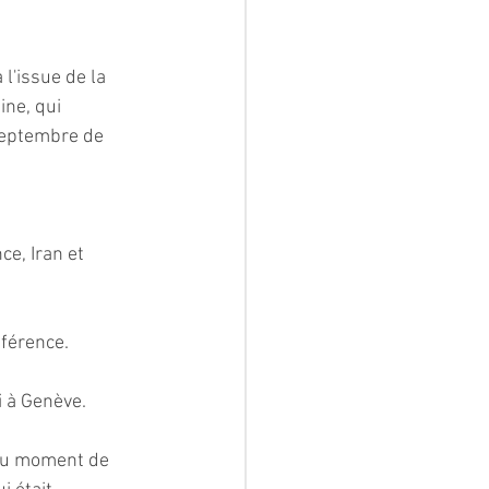
l'issue de la 
ne, qui 
 septembre de 
e, Iran et 
nférence.
 à Genève. 
 au moment de 