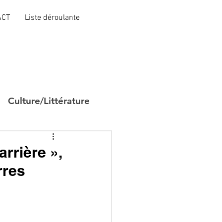
ACT
Liste déroulante
Culture/Littérature
rrière »,
rres