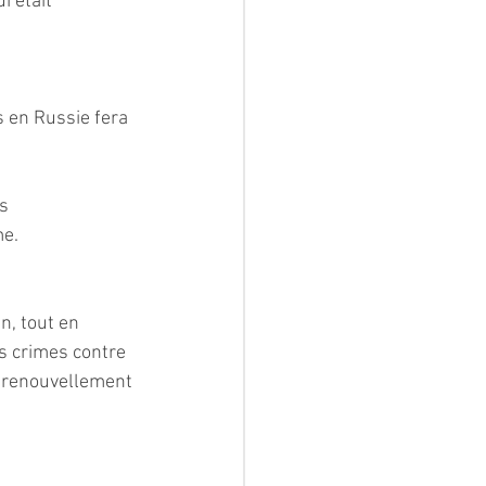
i était 
 en Russie fera 
s 
me.
n, tout en 
s crimes contre 
e renouvellement 