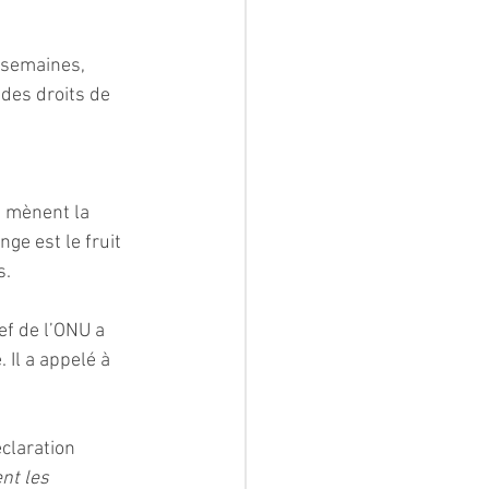
 semaines, 
des droits de 
i mènent la 
ge est le fruit 
s.
ef de l’ONU a 
Il a appelé à 
claration 
nt les 