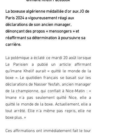
©Imane Khelif Facebook 
La boxeuse algérienne médaillée d'or aux JO de 
Paris 2024 a vigoureusement réagi aux 
déclarations de son ancien manager, 
dénonçant des propos « mensongers » et 
réaffirmant sa détermination à poursuivre sa 
carrière. 
La polémique a éclaté ce mardi 20 août lorsque 
Le Parisien a publié un article affirmant 
qu'Imane Khelif aurait « quitté le monde de la 
boxe ». Le quotidien français se basait sur les 
déclarations de Nasser Yesfah, ancien manager 
de la championne, qui confiait à Nice-Matin : « 
Imane n'a pas seulement quitté Nice, elle a 
quitté le monde de la boxe. Actuellement, elle a 
tout arrêté. Elle n'a même pas repris, elle ne 
boxe plus. » 
Ces affirmations ont immédiatement fait le tour 