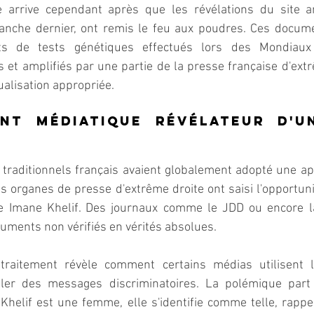
e arrive cependant après que les révélations du site a
anche dernier, ont remis le feu aux poudres. Ces docume
ats de tests génétiques effectués lors des Mondiaux
et amplifiés par une partie de la presse française d'extr
tualisation appropriée.
ent médiatique révélateur d'u
 traditionnels français avaient globalement adopté une a
ns organes de presse d'extrême droite ont saisi l'opportuni
re Imane Khelif. Des journaux comme le JDD ou encore l
uments non vérifiés en vérités absolues.
 traitement révèle comment certains médias utilisent 
uler des messages discriminatoires. La polémique part
helif est une femme, elle s'identifie comme telle, rappel