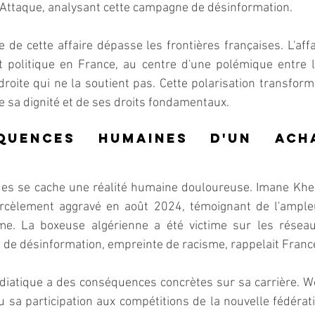
e Attaque, analysant cette campagne de désinformation.
ue de cette affaire dépasse les frontières françaises. L'aff
t politique en France, au centre d'une polémique entre l
 droite qui ne la soutient pas. Cette polarisation transform
 sa dignité et de ses droits fondamentaux.
quences humaines d'un acha
ues se cache une réalité humaine douloureuse. Imane Kheli
arcèlement aggravé en août 2024, témoignant de l'ample
ime. La boxeuse algérienne a été victime sur les réseau
de désinformation, empreinte de racisme, rappelait France
iatique a des conséquences concrètes sur sa carrière. Wo
 sa participation aux compétitions de la nouvelle fédérati