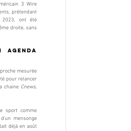
méricain 3 Wire 
nts, prétendant 
 2023, ont été 
ême droite, sans 
n agenda 
pproche mesurée 
té pour relancer 
a chaine 
Cnews
, 
le sport comme 
 d'un mensonge 
ait déjà en août 