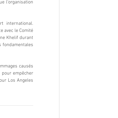
e l'organisation 
 international. 
e avec le Comité 
ne Khelif durant 
ns fondamentales 
dommages causés 
d pour empêcher 
our Los Angeles 