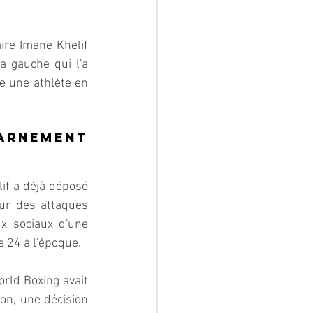
aire Imane Khelif 
a gauche qui l'a 
e une athlète en 
rnement 
f a déjà déposé 
ur des attaques 
x sociaux d'une 
 24 à l'époque.
rld Boxing avait 
on, une décision 