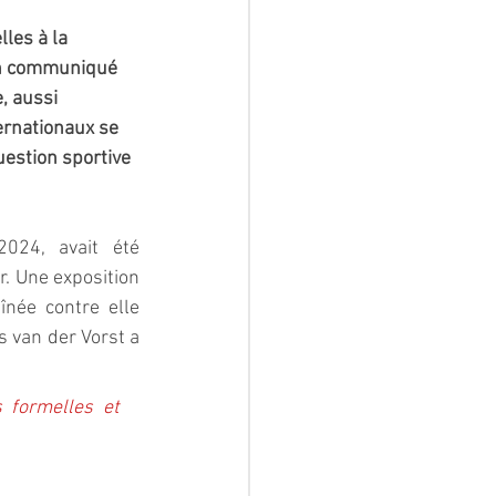
les à la 
un communiqué 
, aussi 
ernationaux se 
estion sportive 
024, avait été 
. Une exposition 
née contre elle 
 van der Vorst a 
formelles et 