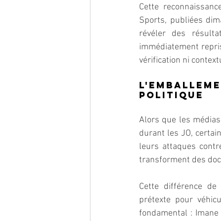
Cette reconnaissanc
Sports, publiées dim
révéler des résult
immédiatement repris 
vérification ni contex
L'emballem
politique
Alors que les médias
durant les JO, certai
leurs attaques cont
transforment des doc
Cette différence de
prétexte pour véhic
fondamental : Imane K