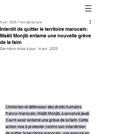
5 avr. 2025
1 min de lecture
Interdit de quitter le territoire marocain:
Maâti Monjib entame une nouvelle grève
de la faim
Dernière mise à jour :
6 avr. 2025
L'historien et défenseur des droits humains 
franco-marocain, Maâti Monjib, a annoncé jeudi 
3 avril avoir entamé une grève de la faim. Cette 
action vise à protester contre son interdiction 
de quitter le territoire marocain, une mesure en 